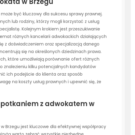
okata w Brzegu
może być kluczowy dla sukcesu sprawy prawnej.
ych lub rodziny, którzy mogli korzystać z usług
cjalistę. Kolejnym krokiem jest przeszukiwanie
 temat różnych kancelarii adwokackich działających
się z doświadczeniem oraz specjalizacją danego
ncentrują się na określonych dziedzinach prawa.
ych, które umożliwiają porównanie ofert różnych
Po znalezieniu kilku potencjalnych kandydatów
ić ich podejście do klienta oraz sposób
uwagę na koszty usług prawnych i upewnić się, że
 spotkaniem z adwokatem w
w Brzegu jest kluczowe dla efektywnej współpracy
 wizytą warto zebrać wszystkie niezbędne