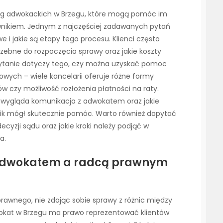
ług adwokackich w Brzegu, które mogą pomóc im
awnikiem. Jednym z najczęściej zadawanych pytań
e i jakie są etapy tego procesu. Klienci często
zebne do rozpoczęcia sprawy oraz jakie koszty
pytanie dotyczy tego, czy można uzyskać pomoc
wych – wiele kancelarii oferuje różne formy
w czy możliwość rozłożenia płatności na raty.
ak wygląda komunikacja z adwokatem oraz jakie
nik mógł skutecznie pomóc. Warto również dopytać
decyzji sądu oraz jakie kroki należy podjąć w
a.
y adwokatem a radcą prawnym
 prawnego, nie zdając sobie sprawy z różnic między
kat w Brzegu ma prawo reprezentować klientów