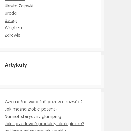
Ukryte Zajawki
Uroda
Usługi
Wnętrza
Zdrowie
Artykuły
Czy można wycofać pozew o rozwód?
Jak można zrobić patent?
Namiot sferyczny glamping
Jak sprzedawać produkty ekologiczne?