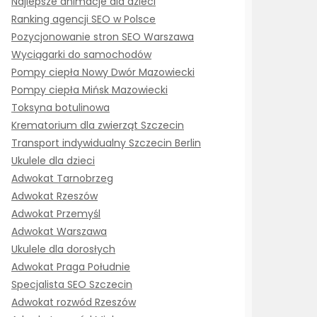
Najlepsze animacje dla dzieci
Ranking agencji SEO w Polsce
Pozycjonowanie stron SEO Warszawa
Wyciągarki do samochodów
Pompy ciepła Nowy Dwór Mazowiecki
Pompy ciepła Mińsk Mazowiecki
Toksyna botulinowa
Krematorium dla zwierząt Szczecin
Transport indywidualny Szczecin Berlin
Ukulele dla dzieci
Adwokat Tarnobrzeg
Adwokat Rzeszów
Adwokat Przemyśl
Adwokat Warszawa
Ukulele dla dorosłych
Adwokat Praga Południe
Specjalista SEO Szczecin
Adwokat rozwód Rzeszów