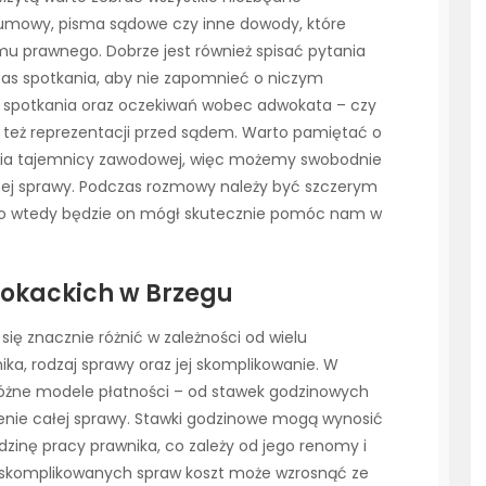
 umowy, pisma sądowe czy inne dowody, które
mu prawnego. Dobrze jest również spisać pytania
zas spotkania, aby nie zapomnieć o niczym
lu spotkania oraz oczekiwań wobec adwokata – czy
 też reprezentacji przed sądem. Warto pamiętać o
ia tajemnicy zawodowej, więc możemy swobodnie
szej sprawy. Podczas rozmowy należy być szczerym
lko wtedy będzie on mógł skutecznie pomóc nam w
wokackich w Brzegu
ię znacznie różnić w zależności od wielu
ika, rodzaj sprawy oraz jej skomplikowanie. W
różne modele płatności – od stawek godzinowych
nie całej sprawy. Stawki godzinowe mogą wynosić
godzinę pracy prawnika, co zależy od jego renomy i
iej skomplikowanych spraw koszt może wzrosnąć ze