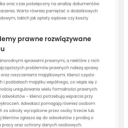
ika oraz czas poświęcony na analizę dokumentów
skarżenia. Warto również pamiętać o dodatkowych
owym, takich jak opłaty sądowe czy koszty
oblemy prawne rozwiązywane
gu
óżnorodnymi sprawami prawnymi, a niektóre z nich
 najczęstszych problemów prawnych należą sprawy
raz roszczeniami majątkowymi. Klienci często
i podziałach majątku wspólnego, co wiąże się z
ością uregulowania wielu formalności prawnych.
ci adwokatów – klienci potrzebują wsparcia przy
 wykroczeń. Adwokaci pomagają również osobom
za szkody wyrządzone przez osoby trzecie lub
ej klientów zgłasza się do adwokatów z prośbą o
 pracy oraz ochrony danych osobowych.