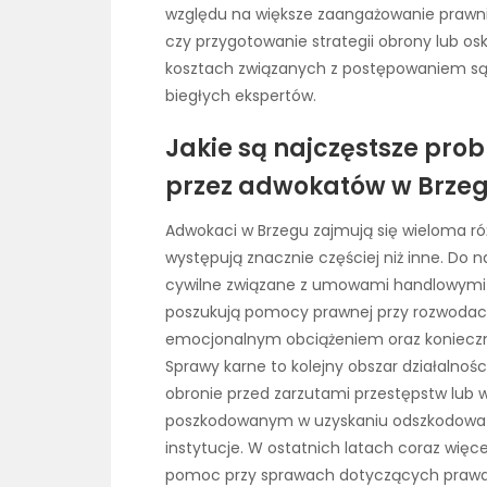
względu na większe zaangażowanie prawn
czy przygotowanie strategii obrony lub o
kosztach związanych z postępowaniem sąd
biegłych ekspertów.
Jakie są najczęstsze pr
przez adwokatów w Brze
Adwokaci w Brzegu zajmują się wieloma r
występują znacznie częściej niż inne. Do
cywilne związane z umowami handlowymi o
poszukują pomocy prawnej przy rozwodach 
emocjonalnym obciążeniem oraz konieczn
Sprawy karne to kolejny obszar działalnoś
obronie przed zarzutami przestępstw lub
poszkodowanym w uzyskaniu odszkodowań 
instytucje. W ostatnich latach coraz więc
pomoc przy sprawach dotyczących prawa