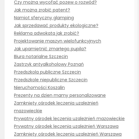
Czy można wycofać pozew o rozwód?
Jak można zrobić patent?
Namiot sferyczny glamping
Jak sprzedawać produkty ekologiczne?
Reklama adwokata jak zrobić?
Projektowanie maszyn wielofunkcyjnych
Jak upamiętnić zmarłego pupila?
Biura notarialne Szczecin
Zastrzyk antyalkoholowy Poznań
Przedszkola publiczne Szczecin
Przedszkole niepubliczne Szczecin
Nieruchomości Koszalin
Prezenty na dzien mamy personalizowane
Zamknięty ośrodek leczenia uzależnień
mazowieckie
Prywatny ośrodek leczenia uzależnień mazowieckie
Prywatny ośrodek leczenia uzależnień Warszawa
Zamknięty ośrodek leczenia uzależnień Warszawa