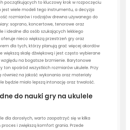
ch początkujących to kluczowy krok w rozpoczęciu
jest wiele modeli tego instrumentu, a decyzja
ność rozmiarów i rodzajów drewna używanego do
zmiary: soprano, koncertowe, tenorowe oraz
e i idealne dla osób szukających lekkiego
oferuje nieco większą przestrzeń gry oraz
orem dla tych, którzy planują grać więcej akordów
 większą skalę dźwiękową i jest często wybierane
 względu na bogatsze brzmienie. Barytonowe
y ton spośród wszystkich rozmiarów ukulele. Przy
 również na jakość wykonania oraz materiały
le będzie miało lepszą intonację oraz trwałość.
dne do nauki gry na ukulele
le dla dorosłych, warto zaopatrzyć się w kilka
 proces i zwiększą komfort grania. Przede