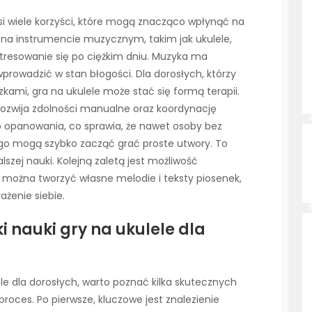
si wiele korzyści, które mogą znacząco wpłynąć na
a na instrumencie muzycznym, takim jak ukulele,
tresowanie się po ciężkim dniu. Muzyka ma
wprowadzić w stan błogości. Dla dorosłych, którzy
ami, gra na ukulele może stać się formą terapii.
rozwija zdolności manualne oraz koordynację
o opanowania, co sprawia, że nawet osoby bez
o mogą szybko zacząć grać proste utwory. To
lszej nauki. Kolejną zaletą jest możliwość
e, można tworzyć własne melodie i teksty piosenek,
żenie siebie.
i nauki gry na ukulele dla
ele dla dorosłych, warto poznać kilka skutecznych
roces. Po pierwsze, kluczowe jest znalezienie