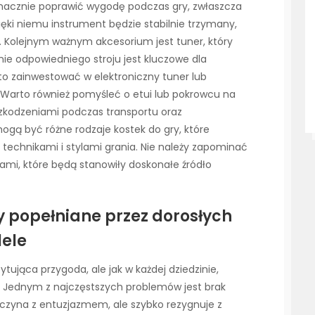
znacznie poprawić wygodę podczas gry, zwłaszcza
zięki niemu instrument będzie stabilnie trzymany,
i. Kolejnym ważnym akcesorium jest tuner, który
ie odpowiedniego stroju jest kluczowe dla
to zainwestować w elektroniczny tuner lub
e. Warto również pomyśleć o etui lub pokrowcu na
szkodzeniami podczas transportu oraz
gą być różne rodzaje kostek do gry, które
echnikami i stylami grania. Nie należy zapominać
dami, które będą stanowiły doskonałe źródło
y popełniane przez dorosłych
lele
ytująca przygoda, ale jak w każdej dziedzinie,
. Jednym z najczęstszych problemów jest brak
aczyna z entuzjazmem, ale szybko rezygnuje z