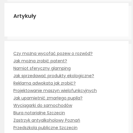
Artykuły
Czy można wycofać pozew o rozwód?
Jak można zrobić patent?
Namiot sferyczny glamping
Jak sprzedawać produkty ekologiczne?
Reklama adwokata jak zrobić?
Projektowanie maszyn wielofunkcyjnych
Jak upamiętnić zmarłego pupila?
Wyciągarki do samochodów
Biura notarialne Szczecin
Zastrzyk antyalkoholowy Poznań
Przedszkola publiczne Szczecin