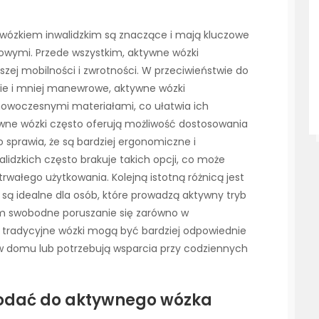
wózkiem inwalidzkim są znaczące i mają kluczowe
owymi. Przede wszystkim, aktywne wózki
szej mobilności i zwrotności. W przeciwieństwie do
żkie i mniej manewrowe, aktywne wózki
 nowoczesnymi materiałami, co ułatwia ich
ywne wózki często oferują możliwość dostosowania
 sprawia, że są bardziej ergonomiczne i
idzkich często brakuje takich opcji, co może
wałego użytkowania. Kolejną istotną różnicą jest
 są idealne dla osób, które prowadzą aktywny tryb
i im swobodne poruszanie się zarówno w
ei tradycyjne wózki mogą być bardziej odpowiednie
 w domu lub potrzebują wsparcia przy codziennych
dodać do aktywnego wózka