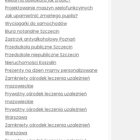
Reklama adwokata jak zrobić?
Projektowanie maszyn wielofunkcyjnych
Jak upamiętnić zmarłego pupila?
Wyciągarki do samochodów
Biura notarialne Szczecin
Zastrzyk antyalkoholowy Poznań
Przedszkola publiczne Szczecin
Przedszkole niepubliczne Szczecin
Nieruchomości Koszalin
Prezenty na dzien mamy personalizowane
Zamknięty ośrodek leczenia uzależnień
mazowieckie
Prywatny ośrodek leczenia uzależnień
mazowieckie
Prywatny ośrodek leczenia uzależnień
Warszawa
Zamknięty ośrodek leczenia uzależnień
Warszawa