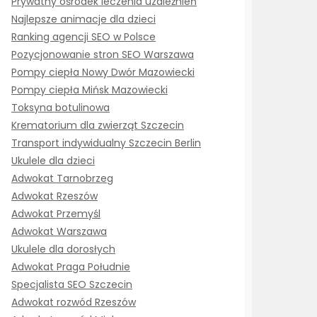
Prywatny ośrodek leczenia uzależnień
Najlepsze animacje dla dzieci
Ranking agencji SEO w Polsce
Pozycjonowanie stron SEO Warszawa
Pompy ciepła Nowy Dwór Mazowiecki
Pompy ciepła Mińsk Mazowiecki
Toksyna botulinowa
Krematorium dla zwierząt Szczecin
Transport indywidualny Szczecin Berlin
Ukulele dla dzieci
Adwokat Tarnobrzeg
Adwokat Rzeszów
Adwokat Przemyśl
Adwokat Warszawa
Ukulele dla dorosłych
Adwokat Praga Południe
Specjalista SEO Szczecin
Adwokat rozwód Rzeszów