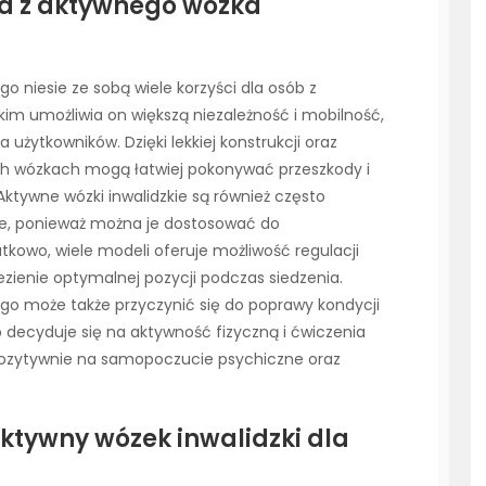
nia z aktywnego wózka
o niesie ze sobą wiele korzyści dla osób z
im umożliwia on większą niezależność i mobilność,
użytkowników. Dzięki lekkiej konstrukcji oraz
ich wózkach mogą łatwiej pokonywać przeszkody i
tywne wózki inwalidzkie są również często
le, ponieważ można je dostosować do
kowo, wiele modeli oferuje możliwość regulacji
ezienie optymalnej pozycji podczas siedzenia.
ego może także przyczynić się do poprawy kondycji
b decyduje się na aktywność fizyczną i ćwiczenia
 pozytywnie na samopoczucie psychiczne oraz
ktywny wózek inwalidzki dla