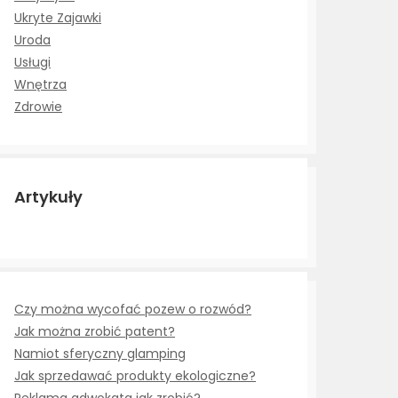
Ukryte Zajawki
Uroda
Usługi
Wnętrza
Zdrowie
Artykuły
Czy można wycofać pozew o rozwód?
Jak można zrobić patent?
Namiot sferyczny glamping
Jak sprzedawać produkty ekologiczne?