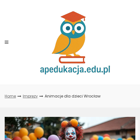
Skip
to
content
Home
Imprezy
Animacje dla dzieci Wrocław