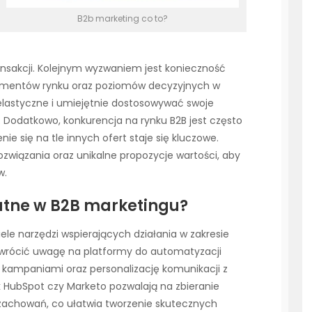
B2b marketing co to?
ansakcji. Kolejnym wyzwaniem jest konieczność
gmentów rynku oraz poziomów decyzyjnych w
elastyczne i umiejętnie dostosowywać swoje
a. Dodatkowo, konkurencja na rynku B2B jest często
ie się na tle innych ofert staje się kluczowe.
wiązania oraz unikalne propozycje wartości, aby
w.
atne w B2B marketingu?
ele narzędzi wspierających działania w zakresie
zwrócić uwagę na platformy do automatyzacji
e kampaniami oraz personalizację komunikacji z
ak HubSpot czy Marketo pozwalają na zbieranie
 zachowań, co ułatwia tworzenie skutecznych