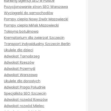
Ranking agencji SEO w Polsce
Pozycjonowanie stron SEO Warszawa
Wyciągarki do samochodów
Pompy ciepła Nowy Dwór Mazowiecki
Pompy ciepła Mińsk Mazowiecki
Toksyna botulinowa
Krematorium dla zwierząt Szczecin
Transport indywidualny Szczecin Berlin
Ukulele dla dzieci
Adwokat Tarnobrzeg
Adwokat Rzeszów
Adwokat Przemyśl
Adwokat Warszawa
Ukulele dla dorosłych
Adwokat Praga Południe
Specjalista SEO Szczecin
Adwokat rozwód Rzeszów
Adwokat rozwód Mielec