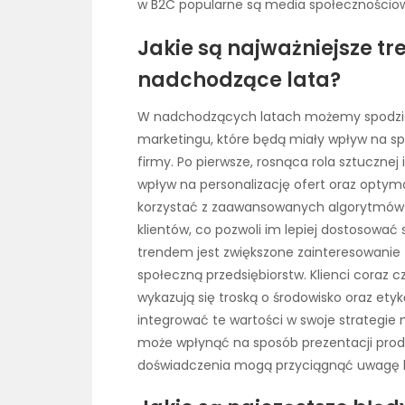
w B2C popularne są media społecznościowe
Jakie są najważniejsze t
nadchodzące lata?
W nadchodzących latach możemy spodziew
marketingu, które będą miały wpływ na s
firmy. Po pierwsze, rosnąca rola sztucznej 
wpływ na personalizację ofert oraz opty
korzystać z zaawansowanych algorytmów 
klientów, co pozwoli im lepiej dostosować 
trendem jest zwiększone zainteresowani
społeczną przedsiębiorstw. Klienci coraz c
wykazują się troską o środowisko oraz ety
integrować te wartości w swoje strategie 
może wpłynąć na sposób prezentacji prod
doświadczenia mogą przyciągnąć uwagę kl