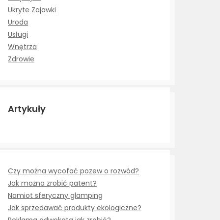
Ukryte Zajawki
Uroda
Usługi
Wnętrza
Zdrowie
Artykuły
Czy można wycofać pozew o rozwód?
Jak można zrobić patent?
Namiot sferyczny glamping
Jak sprzedawać produkty ekologiczne?