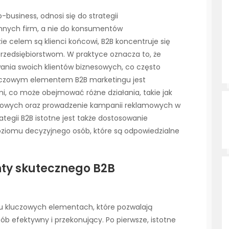
-business, odnosi się do strategii
innych firm, a nie do konsumentów
ie celem są klienci końcowi, B2B koncentruje się
rzedsiębiorstwom. W praktyce oznacza to, że
ania swoich klientów biznesowych, co często
luczowym elementem B2B marketingu jest
mi, co może obejmować różne działania, takie jak
nżowych oraz prowadzenie kampanii reklamowych w
tegii B2B istotne jest także dostosowanie
poziomu decyzyjnego osób, które są odpowiedzialne
nty skutecznego B2B
lku kluczowych elementach, które pozwalają
b efektywny i przekonujący. Po pierwsze, istotne