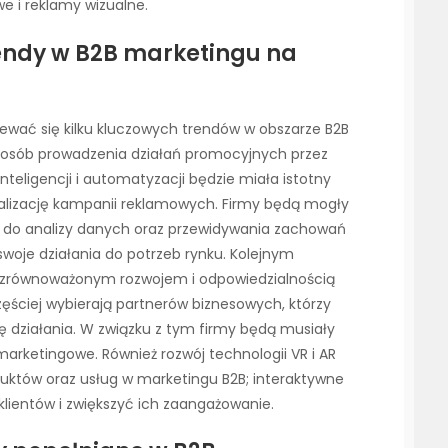
 i reklamy wizualne.
rendy w B2B marketingu na
ać się kilku kluczowych trendów w obszarze B2B
posób prowadzenia działań promocyjnych przez
inteligencji i automatyzacji będzie miała istotny
malizację kampanii reklamowych. Firmy będą mogły
do analizy danych oraz przewidywania zachowań
swoje działania do potrzeb rynku. Kolejnym
e zrównoważonym rozwojem i odpowiedzialnością
zęściej wybierają partnerów biznesowych, którzy
kę działania. W związku z tym firmy będą musiały
marketingowe. Również rozwój technologii VR i AR
uktów oraz usług w marketingu B2B; interaktywne
ientów i zwiększyć ich zaangażowanie.