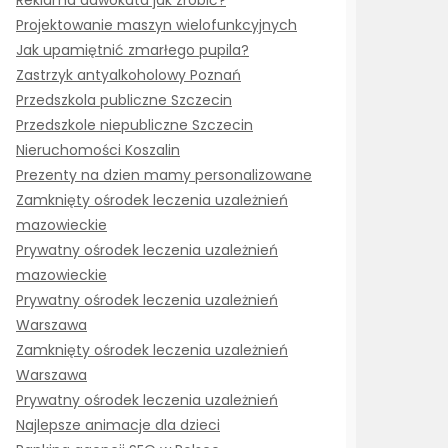
Reklama adwokata jak zrobić?
Projektowanie maszyn wielofunkcyjnych
Jak upamiętnić zmarłego pupila?
Zastrzyk antyalkoholowy Poznań
Przedszkola publiczne Szczecin
Przedszkole niepubliczne Szczecin
Nieruchomości Koszalin
Prezenty na dzien mamy personalizowane
Zamknięty ośrodek leczenia uzależnień
mazowieckie
Prywatny ośrodek leczenia uzależnień
mazowieckie
Prywatny ośrodek leczenia uzależnień
Warszawa
Zamknięty ośrodek leczenia uzależnień
Warszawa
Prywatny ośrodek leczenia uzależnień
Najlepsze animacje dla dzieci