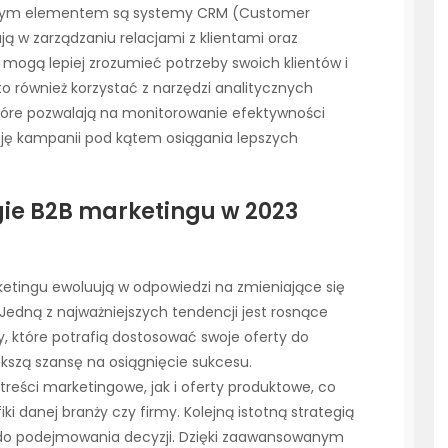
otnym elementem są systemy CRM (Customer
 w zarządzaniu relacjami z klientami oraz
my mogą lepiej zrozumieć potrzeby swoich klientów i
o również korzystać z narzędzi analitycznych
 które pozwalają na monitorowanie efektywności
ję kampanii pod kątem osiągania lepszych
egie B2B marketingu w 2023
ketingu ewoluują w odpowiedzi na zmieniające się
 Jedną z najważniejszych tendencji jest rosnące
y, które potrafią dostosować swoje oferty do
kszą szansę na osiągnięcie sukcesu.
eści marketingowe, jak i oferty produktowe, co
i danej branży czy firmy. Kolejną istotną strategią
 do podejmowania decyzji. Dzięki zaawansowanym