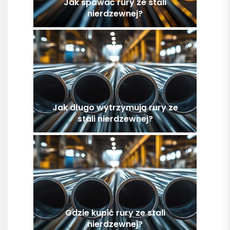
Jak spawać rury ze stali
nierdzewnej?
Jak długo wytrzymują rury ze
stali nierdzewnej?
Gdzie kupić rury ze stali
nierdzewnej?