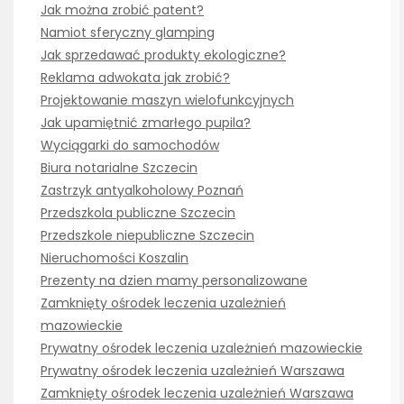
Jak można zrobić patent?
Namiot sferyczny glamping
Jak sprzedawać produkty ekologiczne?
Reklama adwokata jak zrobić?
Projektowanie maszyn wielofunkcyjnych
Jak upamiętnić zmarłego pupila?
Wyciągarki do samochodów
Biura notarialne Szczecin
Zastrzyk antyalkoholowy Poznań
Przedszkola publiczne Szczecin
Przedszkole niepubliczne Szczecin
Nieruchomości Koszalin
Prezenty na dzien mamy personalizowane
Zamknięty ośrodek leczenia uzależnień
mazowieckie
Prywatny ośrodek leczenia uzależnień mazowieckie
Prywatny ośrodek leczenia uzależnień Warszawa
Zamknięty ośrodek leczenia uzależnień Warszawa