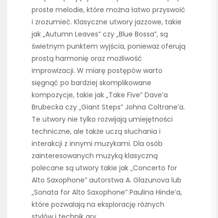
proste melodie, które można łatwo przyswoić
i zrozumieć. Klasyczne utwory jazzowe, takie
jak „Autumn Leaves” czy „Blue Bossa”, są
świetnym punktem wyjścia, ponieważ oferują
prostą harmonię oraz możliwość
improwizacji. W miarę postępów warto
sięgnąć po bardziej skomplikowane
kompozycje, takie jak „Take Five” Dave’a
Brubecka czy „Giant Steps” Johna Coltrane’a.
Te utwory nie tylko rozwijają umiejętności
techniczne, ale także uczą słuchania i
interakcji z innymi muzykami. Dla osób
zainteresowanych muzyką klasyczną
polecane są utwory takie jak „Concerto for
Alto Saxophone” autorstwa A. Glazunova lub
„Sonata for Alto Saxophone” Paulina Hinde’a,
które pozwalają na eksplorację różnych
stylów i technik gry.