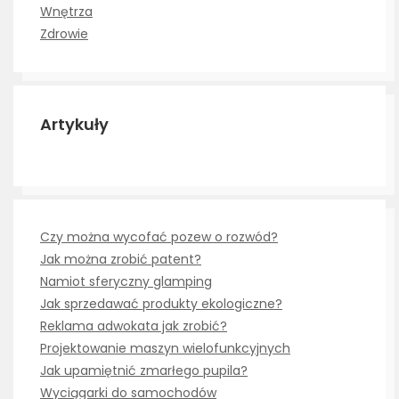
Wnętrza
Zdrowie
Artykuły
Czy można wycofać pozew o rozwód?
Jak można zrobić patent?
Namiot sferyczny glamping
Jak sprzedawać produkty ekologiczne?
Reklama adwokata jak zrobić?
Projektowanie maszyn wielofunkcyjnych
Jak upamiętnić zmarłego pupila?
Wyciągarki do samochodów