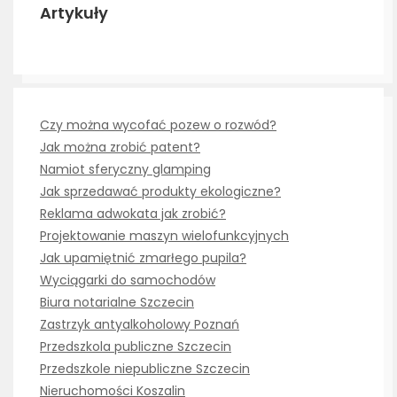
Artykuły
Czy można wycofać pozew o rozwód?
Jak można zrobić patent?
Namiot sferyczny glamping
Jak sprzedawać produkty ekologiczne?
Reklama adwokata jak zrobić?
Projektowanie maszyn wielofunkcyjnych
Jak upamiętnić zmarłego pupila?
Wyciągarki do samochodów
Biura notarialne Szczecin
Zastrzyk antyalkoholowy Poznań
Przedszkola publiczne Szczecin
Przedszkole niepubliczne Szczecin
Nieruchomości Koszalin