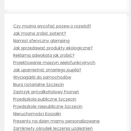
Czy można wycofać pozew o rozwód?
Jak można zrobić patent?
Namiot sferyczny glamping
Jak sprzedawać produkty ekologiczne?
Reklama adwokata jak zrobić?
Projektowanie maszyn wielofunkcyjnych
Jak upamiętnić zmarłego pupila?
Wyciągarki do samochodów
Biura notarialne Szczecin
Zastrzyk antyalkoholowy Poznań
Przedszkola publiczne Szczecin
Przedszkole niepubliczne Szczecin
Nieruchomości Koszalin
Prezenty na dzien mamy personalizowane
Zamknięty ośrodek leczenia uzależnień