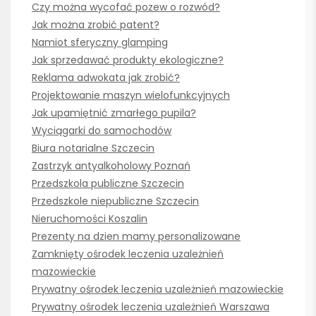
Czy można wycofać pozew o rozwód?
Jak można zrobić patent?
Namiot sferyczny glamping
Jak sprzedawać produkty ekologiczne?
Reklama adwokata jak zrobić?
Projektowanie maszyn wielofunkcyjnych
Jak upamiętnić zmarłego pupila?
Wyciągarki do samochodów
Biura notarialne Szczecin
Zastrzyk antyalkoholowy Poznań
Przedszkola publiczne Szczecin
Przedszkole niepubliczne Szczecin
Nieruchomości Koszalin
Prezenty na dzien mamy personalizowane
Zamknięty ośrodek leczenia uzależnień
mazowieckie
Prywatny ośrodek leczenia uzależnień mazowieckie
Prywatny ośrodek leczenia uzależnień Warszawa