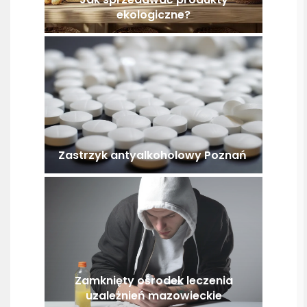
ekologiczne?
Zastrzyk antyalkoholowy Poznań
Zamknięty ośrodek leczenia
uzależnień mazowieckie