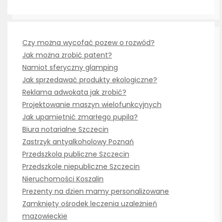
Czy można wycofać pozew o rozwód?
Jak można zrobić patent?
Namiot sferyczny glamping
Jak sprzedawać produkty ekologiczne?
Reklama adwokata jak zrobić?
Projektowanie maszyn wielofunkcyjnych
Jak upamiętnić zmarłego pupila?
Biura notarialne Szczecin
Zastrzyk antyalkoholowy Poznań
Przedszkola publiczne Szczecin
Przedszkole niepubliczne Szczecin
Nieruchomości Koszalin
Prezenty na dzien mamy personalizowane
Zamknięty ośrodek leczenia uzależnień
mazowieckie