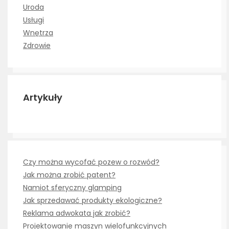
Uroda
Usługi
Wnętrza
Zdrowie
Artykuły
Czy można wycofać pozew o rozwód?
Jak można zrobić patent?
Namiot sferyczny glamping
Jak sprzedawać produkty ekologiczne?
Reklama adwokata jak zrobić?
Projektowanie maszyn wielofunkcyjnych