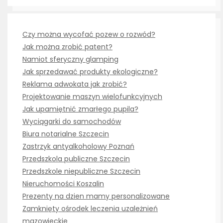
Czy można wycofać pozew o rozwód?
Jak można zrobić patent?
Namiot sferyczny glamping
Jak sprzedawać produkty ekologiczne?
Reklama adwokata jak zrobić?
Projektowanie maszyn wielofunkcyjnych
Jak upamiętnić zmarłego pupila?
Wyciągarki do samochodów
Biura notarialne Szczecin
Zastrzyk antyalkoholowy Poznań
Przedszkola publiczne Szczecin
Przedszkole niepubliczne Szczecin
Nieruchomości Koszalin
Prezenty na dzien mamy personalizowane
Zamknięty ośrodek leczenia uzależnień
mazowieckie