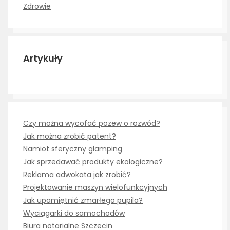
Zdrowie
Artykuły
Czy można wycofać pozew o rozwód?
Jak można zrobić patent?
Namiot sferyczny glamping
Jak sprzedawać produkty ekologiczne?
Reklama adwokata jak zrobić?
Projektowanie maszyn wielofunkcyjnych
Jak upamiętnić zmarłego pupila?
Wyciągarki do samochodów
Biura notarialne Szczecin