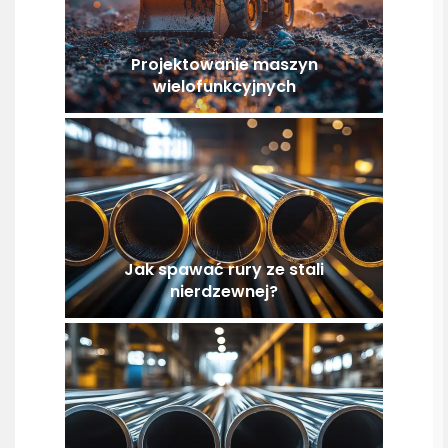
Projektowanie maszyn
wielofunkcyjnych
Jak spawać rury ze stali
nierdzewnej?