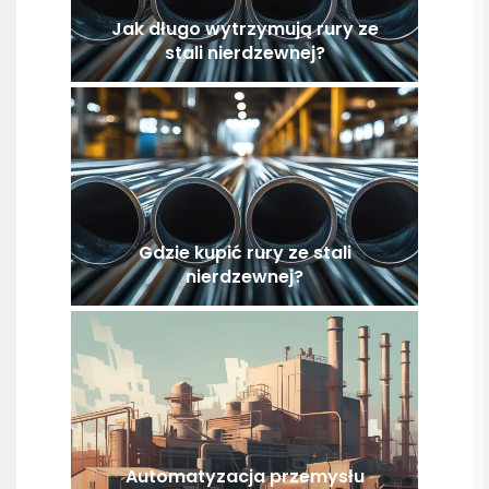
Jak długo wytrzymują rury ze
stali nierdzewnej?
Gdzie kupić rury ze stali
nierdzewnej?
Automatyzacja przemysłu