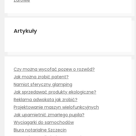
Zdrowie
Artykuły
Czy można wycofać pozew o rozwód?
Jak można zrobić patent?
Namiot sferyczny glamping
Jak sprzedawać produkty ekologiczne?
Reklama adwokata jak zrobić?
Projektowanie maszyn wielofunkcyjnych
Jak upamiętnić zmarłego pupila?
Wyciągarki do samochodów
Biura notarialne Szczecin