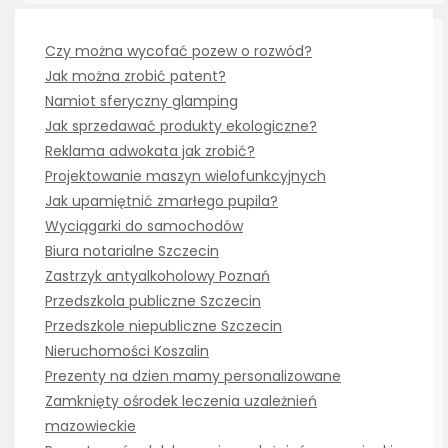
Czy można wycofać pozew o rozwód?
Jak można zrobić patent?
Namiot sferyczny glamping
Jak sprzedawać produkty ekologiczne?
Reklama adwokata jak zrobić?
Projektowanie maszyn wielofunkcyjnych
Jak upamiętnić zmarłego pupila?
Wyciągarki do samochodów
Biura notarialne Szczecin
Zastrzyk antyalkoholowy Poznań
Przedszkola publiczne Szczecin
Przedszkole niepubliczne Szczecin
Nieruchomości Koszalin
Prezenty na dzien mamy personalizowane
Zamknięty ośrodek leczenia uzależnień
mazowieckie