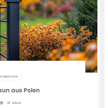
bcojęzyczne
aun aus Polen
Article