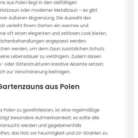
s aus Polen liegt in den vielfältigen
 Holzzaun oder moderner Metallzaun – es gibt
 Ihrer äußeren Abgrenzung. Die Auswahl des
 Holz verleiht Ihrem Garten ein warmes und
e oft einen eleganten und zeitlosen Look bieten.
flächenbehandlungen angepasst werden;
trichen werden, um dem Zaun zusätzlichen Schutz
 seine Lebensdauer zu verlängern. Zudem lassen
- oder Gitterstrukturen kreative Akzente setzen;
uch zur Verschönerung beitragen.
 Gartenzauns aus Polen
s Polen zu gewährleisten, ist eine regelmäßige
ötigt besondere Aufmerksamkeit; es sollte alle
untersucht werden und gegebenenfalls
fen, das Holz vor Feuchtigkeit und UV-Strahlen zu