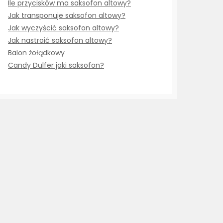
Ile przycisków ma saksofon altowy?
Jak transponuje saksofon altowy?
Jak wyczyścić saksofon altowy?
Jak nastroić saksofon altowy?
Balon żołądkowy
Candy Dulfer jaki saksofon?