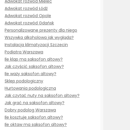
Adwokat rozwód Mielec
Adwokat rozwód Łódź
Adwokat rozwód Opole
Adwokat rozwód Gdańsk
Personalizowane prezenty dla niego
Wszywka alkoholowa jak wygląda?
Instalacja klimatyzacji Szczecin
Podiatra Warszawa
Ile klap ma saksofon altowy?
Jak czyścić saksofon altowy?
Ile waży saksofon altowy?
Sklep podologiczny
Hurtowania podologiczna
Jak czytać nuty na saksofon altowy?
Jak grać na saksofon altowy?
Dobry podolog Warszawa
Ile kosztuje saksofon altowy?
Ile oktaw ma saksofon altowy?