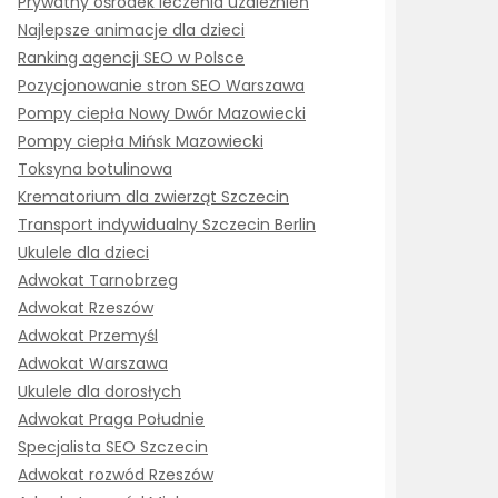
Prywatny ośrodek leczenia uzależnień
Najlepsze animacje dla dzieci
Ranking agencji SEO w Polsce
Pozycjonowanie stron SEO Warszawa
Pompy ciepła Nowy Dwór Mazowiecki
Pompy ciepła Mińsk Mazowiecki
Toksyna botulinowa
Krematorium dla zwierząt Szczecin
Transport indywidualny Szczecin Berlin
Ukulele dla dzieci
Adwokat Tarnobrzeg
Adwokat Rzeszów
Adwokat Przemyśl
Adwokat Warszawa
Ukulele dla dorosłych
Adwokat Praga Południe
Specjalista SEO Szczecin
Adwokat rozwód Rzeszów