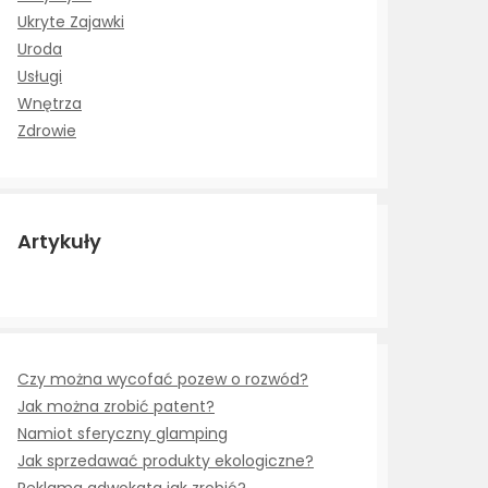
Ukryte Zajawki
Uroda
Usługi
Wnętrza
Zdrowie
Artykuły
Czy można wycofać pozew o rozwód?
Jak można zrobić patent?
Namiot sferyczny glamping
Jak sprzedawać produkty ekologiczne?