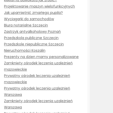
Reklama adwokata jak zrobić?
Projektowanie maszyn wielofunkcyjnych
Jak upamiętnić zmarłego pupila?
Wyciągarki do samochodów
Biura notarialne Szczecin
Zastrzyk antyalkoholowy Poznań
Przedszkola publiczne Szczecin
Przedszkole niepubliczne Szczecin
Nieruchomości Koszalin
Prezenty na dzien mamy personalizowane
Zamknięty ośrodek leczenia uzależnień
mazowieckie
Prywatny ośrodek leczenia uzależnień
mazowieckie
Prywatny ośrodek leczenia uzależnień
Warszawa
Zamknięty ośrodek leczenia uzależnień
Warszawa