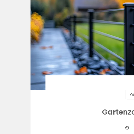
O
Gartenz