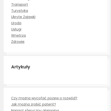
Transport
Turystyka
Ukryte Zajawki
Uroda
Usługi
Wnętrza
Zdrowie
Artykuły
Czy można wycofać pozew o rozwód?
Jak można zrobić patent?
Namiot sferyczny glamping