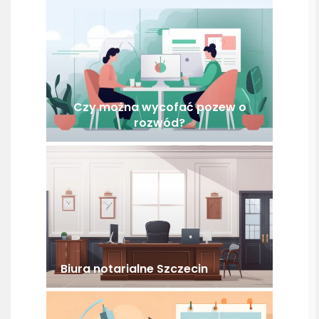
Czy można wycofać pozew o
rozwód?
Biura notarialne Szczecin