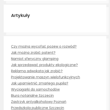
Artykuły
Czy można wycofać pozew o rozwód?
Jak można zrobić patent?
Namiot sferyczny glamping
Jak sprzedawać produkty ekologiczne?
Reklama adwokata jak zrobić?
Projektowanie maszyn wielofunkcyjnych
Jak upamiętnić zmarłego pupila?
Wyciągarki do samochodów
Biura notarialne Szczecin
Zastrzyk antyalkoholowy Poznań
Przedszkola publiczne Szczecin