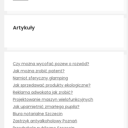
Artykuły
Czy można wycofać pozew o rozwód?
Jak można zrobić patent?
Namiot sferyczny glamping
Jak sprzedawać produkty ekologiczne?
Reklama adwokata jak zrobić?
Projektowanie maszyn wielofunkcyjnych
Jak upamiętnić zmarłego pupila?
Biura notarialne Szczecin
Zastrzyk antyalkoholowy Poznań