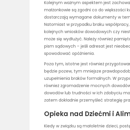
Kolejnym ważnym aspektem jest zachowan
małżonkowie są zgodni co do większości kw
dostarczają wymagane dokumenty w termi
Natomiast w przypadku braku współpracy,
kolejnych wniosków dowodowych czy niest
może się wydłużyć. Należy również pamię
pism sądowych – jeśli adresat jest nieobe
spowodować opóźnienia.
Poza tym, istotne jest również przygotowa
będzie pozew, tym mniejsze prawdopodob
uzupełnienia braków formalnych. W przypa
również zgromadzenie mocnych dowodów p
dowodów lub trudności w ich zdobyciu m
zatem dokładnie przemyśleć strategię pra
Opieka nad Dziećmi i Al
Kiedy w związku są małoletnie dzieci, pos