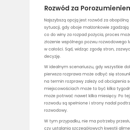
Rozwód za Porozumieniem
Najszybszą opcją jest rozwód za obopólną 
sytuacji, gdy oboje małżonkowie zgadzają 
co do winy za rozpad pożycia, proces może
złożenie wspólnego pozwu rozwodowego lu
w całości. Sąd, widząc zgodę stron, zazwyc
decyzję.
W idealnym scenariuszu, gdy wszystkie d
pierwsza rozprawa może odbyć się stosun
na termin rozprawy zależy od obciążenia
miejscowościach może to być kilka tygod
może potrwać nawet kilka miesięcy. Po tej p
rozwodu są spełnione i strony nadal podt
rozwodowy.
W tym przypadku, nie ma potrzeby przesł
czy ustalania szczegółowych kwestii alime