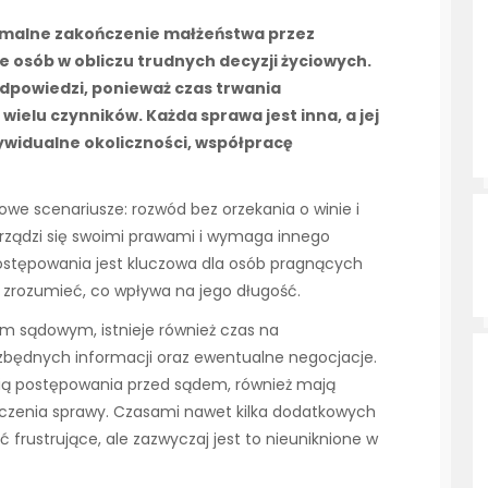
formalne zakończenie małżeństwa przez
e osób w obliczu trudnych decyzji życiowych.
 odpowiedzi, ponieważ czas trwania
elu czynników. Każda sprawa jest inna, a jej
ywidualne okoliczności, współpracę
we scenariusze: rozwód bez orzekania o winie i
 rządzi się swoimi prawami i wymaga innego
ostępowania jest kluczowa dla osób pragnących
 zrozumieć, co wpływa na jego długość.
 sądowym, istnieje również czas na
będnych informacji oraz ewentualne negocjacje.
cią postępowania przed sądem, również mają
czenia sprawy. Czasami nawet kilka dodatkowych
frustrujące, ale zazwyczaj jest to nieuniknione w