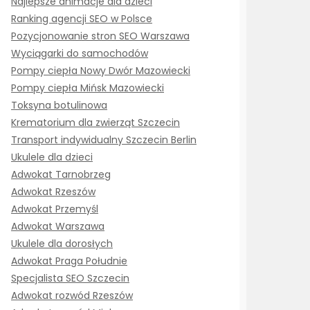
Najlepsze animacje dla dzieci
Ranking agencji SEO w Polsce
Pozycjonowanie stron SEO Warszawa
Wyciągarki do samochodów
Pompy ciepła Nowy Dwór Mazowiecki
Pompy ciepła Mińsk Mazowiecki
Toksyna botulinowa
Krematorium dla zwierząt Szczecin
Transport indywidualny Szczecin Berlin
Ukulele dla dzieci
Adwokat Tarnobrzeg
Adwokat Rzeszów
Adwokat Przemyśl
Adwokat Warszawa
Ukulele dla dorosłych
Adwokat Praga Południe
Specjalista SEO Szczecin
Adwokat rozwód Rzeszów