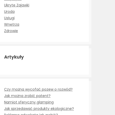
Ukryte Zajawki
Uroda
Usługi
Wnętrza
Zdrowie
Artykuły
Czy można wycofać pozew o rozwód?
Jak można zrobić patent?
Namiot sferyczny glamping
Jak sprzedawać produkty ekologiczne?