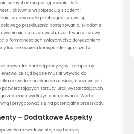
ie samych stron postępowania. Jeśli
estii, aktywnie współpracują z sądem i
nie, proces może przebiegać sprawniej.
 celowego przedłużania postępowania, składania
awiania się na rozprawach, czas trwania sprawy
tać o formalnościach związanych z doręczaniem
cny lub nie odbiera korespondencji, może to
nie pozwu. Im bardziej precyzyjny i kompletny
ieństwo, że sąd będzie musiał wzywać do
dku rozwodu z orzekaniem o winie, kluczowe jest
otwierdzających zarzuty. Brak wystarczających
ogą znacząco wydłużyć postępowanie. Warto
wną i przygotować się na potencjalne przeszkody.
imenty – Dodatkowe Aspekty
tępowanie rozwodowe staje się bardziej