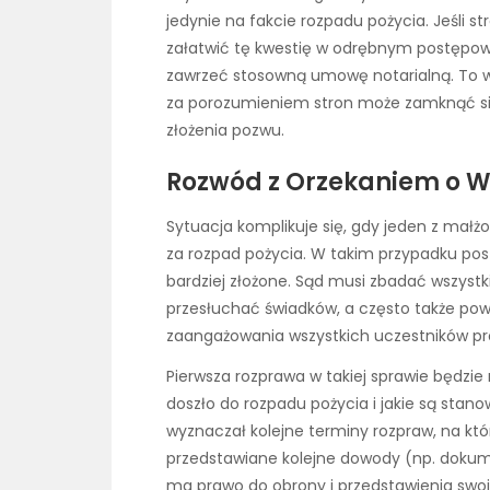
jedynie na fakcie rozpadu pożycia. Jeśli 
załatwić tę kwestię w odrębnym postępo
zawrzeć stosowną umowę notarialną. To ws
za porozumieniem stron może zamknąć si
złożenia pozwu.
Rozwód z Orzekaniem o Wi
Sytuacja komplikuje się, gdy jeden z małż
za rozpad pożycia. W takim przypadku pos
bardziej złożone. Sąd musi zbadać wszyst
przesłuchać świadków, a często także po
zaangażowania wszystkich uczestników pr
Pierwsza rozprawa w takiej sprawie będzie
doszło do rozpadu pożycia i jakie są stano
wyznaczał kolejne terminy rozpraw, na kt
przedstawiane kolejne dowody (np. dokume
ma prawo do obrony i przedstawienia swoje