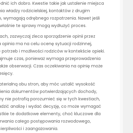
ić ich dobro. Kwestie takie jak ustalenie miejsca
 władzy rodzicielskiej, kontaktów z drugim
, wymagają odrębnego rozpatrzenia. Nawet jeśli
 właśnie te sprawy mogą wydłużyć proces.
ch, zazwyczaj zleca sporządzenie opinii przez
pinia ma na celu ocenę sytuacji rodzinnej,
e potrzeb i możliwości rodziców w kontekście opieki.
ż zajmuje czas, ponieważ wymaga przeprowadzenia
akże obserwacji. Czas oczekiwania na opinię może
esięcy.
terialną obu stron, aby móc ustalić wysokość
ienia dokumentów potwierdzających dochody,
ony nie potrafią porozumieć się w tych kwestiach,
adzić analizę i wydać decyzję, co może wymagać
stkie te dodatkowe elementy, choć kluczowe dla
 trwania całego postępowania rozwodowego,
ierpliwości i zaangażowania.