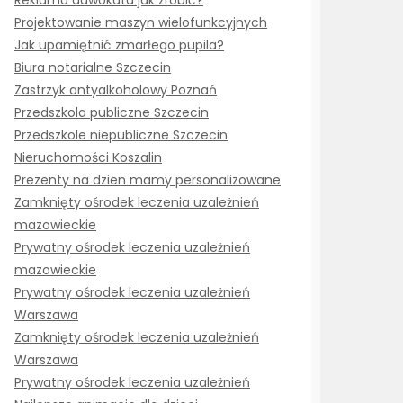
Reklama adwokata jak zrobić?
Projektowanie maszyn wielofunkcyjnych
Jak upamiętnić zmarłego pupila?
Biura notarialne Szczecin
Zastrzyk antyalkoholowy Poznań
Przedszkola publiczne Szczecin
Przedszkole niepubliczne Szczecin
Nieruchomości Koszalin
Prezenty na dzien mamy personalizowane
Zamknięty ośrodek leczenia uzależnień
mazowieckie
Prywatny ośrodek leczenia uzależnień
mazowieckie
Prywatny ośrodek leczenia uzależnień
Warszawa
Zamknięty ośrodek leczenia uzależnień
Warszawa
Prywatny ośrodek leczenia uzależnień