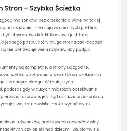
 Stron – Szybka Ścieżka
zgodą małżonków, bez orzekania o winie. W takiej
się na rozstanie i nie mają wzajemnych pretensji
 być stosunkowo krótki. Kluczowe jest tutaj
b jednego pozwu, który druga strona zaakceptuje
zaj nie potrzebuje wielu rozpraw, aby podjąć
okumenty są kompletne, a strony są zgodne,
kowo szybko po złożeniu pozwu. Czas oczekiwania
 sądu w danym okręgu. W mniejszych
ni, podczas gdy w dużych miastach oczekiwanie
ierwszej rozprawie, jeśli sąd uzna, że przesłanki do
rzymują swoje stanowisko, może wydać wyrok
uchiwania świadków, analizowania dowodów winy
ntacyjnych czy opieki nad dziećmi. Skupiamy się