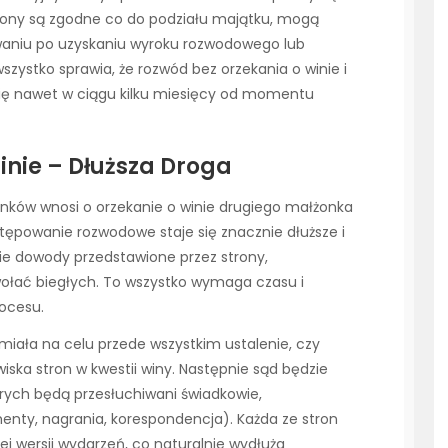
strony są zgodne co do podziału majątku, mogą
waniu po uzyskaniu wyroku rozwodowego lub
zystko sprawia, że rozwód bez orzekania o winie i
ę nawet w ciągu kilku miesięcy od momentu
nie – Dłuższa Droga
onków wnosi o orzekanie o winie drugiego małżonka
tępowanie rozwodowe staje się znacznie dłuższe i
kie dowody przedstawione przez strony,
wołać biegłych. To wszystko wymaga czasu i
ocesu.
 miała na celu przede wszystkim ustalenie, czy
wiska stron w kwestii winy. Następnie sąd będzie
órych będą przesłuchiwani świadkowie,
nty, nagrania, korespondencja). Każda ze stron
j wersji wydarzeń, co naturalnie wydłuża