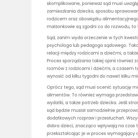
skomplikowane, ponieważ sąd musi uwzględn
zamieszkania dziecka, sposobu sprawowania
rodzicem oraz obowiązku alimentacyjnego
małżonkowie są zgodni co do rozwodu, to
Sąd, zanim wyda orzeczenie w tych kwestia
psychologa lub pedagoga sądowego. Taka o
relacji między rodzicami a dziećmi, a takż
Proces sporządzania takiej opinii równie
rozmów z rodzicami i dziećmi, a czasem t
wynosić od kilku tygodni do nawet kilku mi
Oprócz tego, sąd musi ocenić sytuację ma
alimentów. To również wymaga przedstaw
wydatki, a także potrzeb dziecka. Jeśli str
sąd będzie musiał samodzielnie przeprow
dodatkowych rozpraw i przesłuchań. Wszy
dobra dzieci, znacząco wpływają na czas
przekształcając je w proces wymagający c