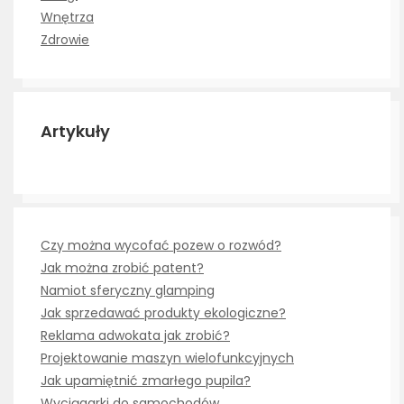
Wnętrza
Zdrowie
Artykuły
Czy można wycofać pozew o rozwód?
Jak można zrobić patent?
Namiot sferyczny glamping
Jak sprzedawać produkty ekologiczne?
Reklama adwokata jak zrobić?
Projektowanie maszyn wielofunkcyjnych
Jak upamiętnić zmarłego pupila?
Wyciągarki do samochodów