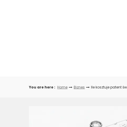
Skip
to
content
You are here :
Home
Biznes
Ile kosztuje patent ś