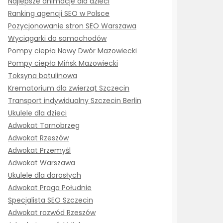
Najlepsze animacje dla dzieci
Ranking agencji SEO w Polsce
Pozycjonowanie stron SEO Warszawa
Wyciągarki do samochodów
Pompy ciepła Nowy Dwór Mazowiecki
Pompy ciepła Mińsk Mazowiecki
Toksyna botulinowa
Krematorium dla zwierząt Szczecin
Transport indywidualny Szczecin Berlin
Ukulele dla dzieci
Adwokat Tarnobrzeg
Adwokat Rzeszów
Adwokat Przemyśl
Adwokat Warszawa
Ukulele dla dorosłych
Adwokat Praga Południe
Specjalista SEO Szczecin
Adwokat rozwód Rzeszów