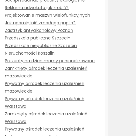
Jak sprzedawać produkty ekologiczne?
Reklama adwokata jak zrobić?
Projektowanie maszyn wielofunkcyjnych
Jak upamiętnić zmarłego pupila?
Zastrzyk antyalkoholowy Poznań
Przedszkola publiczne Szczecin
Przedszkole niepubliczne Szczecin
Nieruchomości Koszalin
Prezenty na dzien mamy personalizowane
Zamknięty ośrodek leczenia uzależnień
mazowieckie
Prywatny ośrodek leczenia uzależnień
mazowieckie
Prywatny ośrodek leczenia uzależnień
Warszawa
Zamknięty ośrodek leczenia uzależnień
Warszawa
Prywatny ośrodek leczenia uzależnień