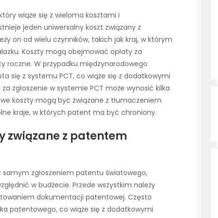
tóry wiąże się z wieloma kosztami i
stnieje jeden uniwersalny koszt związany z
ży on od wielu czynników, takich jak kraj, w którym
nalazku. Koszty mogą obejmować opłaty za
aty roczne. W przypadku międzynarodowego
sta się z systemu PCT, co wiąże się z dodatkowymi
 za zgłoszenie w systemie PCT może wynosić kilka
kowe koszty mogą być związane z tłumaczeniem
ne kraje, w których patent ma być chroniony.
ty związane z patentem
z samym zgłoszeniem patentu światowego,
uwzględnić w budżecie. Przede wszystkim należy
otowaniem dokumentacji patentowej. Często
nika patentowego, co wiąże się z dodatkowymi