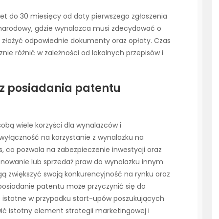
t do 30 miesięcy od daty pierwszego zgłoszenia
 narodowy, gdzie wynalazca musi zdecydować o
i złożyć odpowiednie dokumenty oraz opłaty. Czas
nie różnić w zależności od lokalnych przepisów i
 z posiadania patentu
obą wiele korzyści dla wynalazców i
 wyłączność na korzystanie z wynalazku na
, co pozwala na zabezpieczenie inwestycji oraz
onowanie lub sprzedaż praw do wynalazku innym
gą zwiększyć swoją konkurencyjność na rynku oraz
osiadanie patentu może przyczynić się do
ie istotne w przypadku start-upów poszukujących
ć istotny element strategii marketingowej i