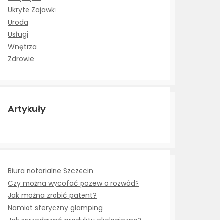
Ukryte Zajawki
Uroda
Usługi
Wnętrza
Zdrowie
Artykuły
Biura notarialne Szczecin
Czy można wycofać pozew o rozwód?
Jak można zrobić patent?
Namiot sferyczny glamping