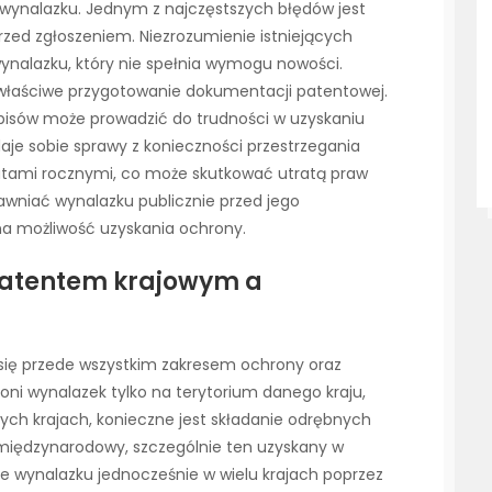
 wynalazku. Jednym z najczęstszych błędów jest
rzed zgłoszeniem. Niezrozumienie istniejących
nalazku, który nie spełnia wymogu nowości.
łaściwe przygotowanie dokumentacji patentowej.
pisów może prowadzić do trudności w uzyskaniu
aje sobie sprawy z konieczności przestrzegania
atami rocznymi, co może skutkować utratą praw
jawniać wynalazku publicznie przed jego
a możliwość uzyskania ochrony.
 patentem krajowym a
 się przede wszystkim zakresem ochrony oraz
oni wynalazek tylko na terytorium danego kraju,
ych krajach, konieczne jest składanie odrębnych
 międzynarodowy, szczególnie ten uzyskany w
e wynalazku jednocześnie w wielu krajach poprzez