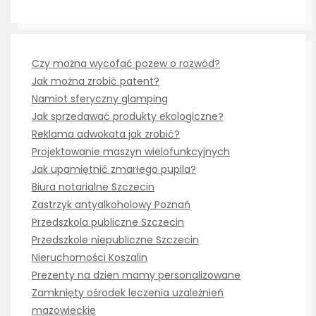
Czy można wycofać pozew o rozwód?
Jak można zrobić patent?
Namiot sferyczny glamping
Jak sprzedawać produkty ekologiczne?
Reklama adwokata jak zrobić?
Projektowanie maszyn wielofunkcyjnych
Jak upamiętnić zmarłego pupila?
Biura notarialne Szczecin
Zastrzyk antyalkoholowy Poznań
Przedszkola publiczne Szczecin
Przedszkole niepubliczne Szczecin
Nieruchomości Koszalin
Prezenty na dzien mamy personalizowane
Zamknięty ośrodek leczenia uzależnień
mazowieckie