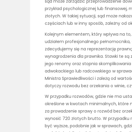
sąd może zarządzić przeprowadzenie dowodów
przykład psychologicznej lub finansowej, m
złotych. W takiej sytuacji, sąd może nak
częściach lub w inny sposób, zależny od ok
Kolejnym elementem, który wpływa na to, i
udziałem profesjonalnego pełnomocnika, c
zdecydujemy się na reprezentację prawną,
wynagrodzenia dla prawnika. Stawki te są 
jego renomy oraz stopnia skomplikowania
adwokackiego lub radcowskiego w spraw
Ministra Sprawiedliwości i zależą od warto
dotyczy rozwodu bez orzekania o winie, cz
W przypadku rozwodów, gdzie nie ma ustal
określone w kwotach minimalnych, które 
za prowadzenie sprawy o rozwód bez orze
wynosić 720 złotych brutto. W przypadku 
być wyższe, podobnie jak w sprawach, gdzi