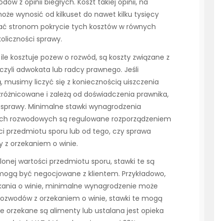
 z opinii biegłych. Koszt takiej opinii, na
oże wynosić od kilkuset do nawet kilku tysięcy
azać stronom pokrycie tych kosztów w równych
oliczności sprawy.
le kosztuje pozew o rozwód, są koszty związane z
zyli adwokata lub radcy prawnego. Jeśli
 musimy liczyć się z koniecznością uiszczenia
zróżnicowane i zależą od doświadczenia prawnika,
 sprawy. Minimalne stawki wynagrodzenia
ach rozwodowych są regulowane rozporządzeniem
ści przedmiotu sporu lub od tego, czy sprawa
y z orzekaniem o winie.
onej wartości przedmiotu sporu, stawki te są
mogą być negocjowane z klientem. Przykładowo,
kania o winie, minimalne wynagrodzenie może
rozwodów z orzekaniem o winie, stawki te mogą
e orzekane są alimenty lub ustalana jest opieka