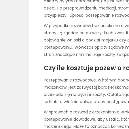
między byłymi małżonkami, co jest szcze
dzieci. Po przeprowadzeniu mediacji, str
przyspieszy i uprości postępowanie rozwo
W przypadku rozwodów bez orzekania o win
strony są zgodne co do wszystkich kwesti
pojawią się wnioski o podział majątku cz
postępowaniu. Wówczas opłaty sądowe mog
stron znacząco minimalizuje koszty zwią
Czy ile kosztuje pozew o 
Postępowanie rozwodowe, w którym dochod
małżonków, jest zazwyczaj bardziej skomp
przekłada się na wyższe koszty. Opłata s
jednak to właśnie dalsze etapy postępowa
W sprawach o rozwód z orzekaniem o wini
postępowanie dowodowe, aby ustalić, któr
małżeńskiego. Może to oznaczać konieczn