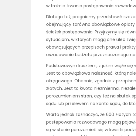
w trakcie trwania postępowania rozwodow
Dlatego też, pragniemy przedstawić szcz
obejmujący zarówno obowiązkowe opłaty s
ścieżek postępowania. Przyjrzymy się rów
sytuacjom, w których mogą one ulec zwięk
obowiązujących przepisach prawa i prakty
oszacowanie budżetu przeznaczonego na 
Podstawowym kosztem, z jakim wiąże się w
Jest to obowiązkowa należność, którą nale
okręgowego. Obecnie, zgodnie z przepisam
złotych. Jest to kwota niezmienna, niezale
porozumieniem stron, czy też na skutek s
sądu lub przelewem na konto sądu, do któ
Warto jednak zaznaczyć, że 600 złotych t
postępowania rozwodowego mogą pojawić si
są w stanie porozumieć się w kwestii podz