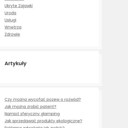
Ukryte Zajawki
Uroda
Usługi
Wnętrza
Zdrowie
Artykuły
Czy można wycofać pozew o rozwód?
Jak można zrobić patent?
Namiot sferyczny glamping
Jak sprzedawać produkty ekologiczne?