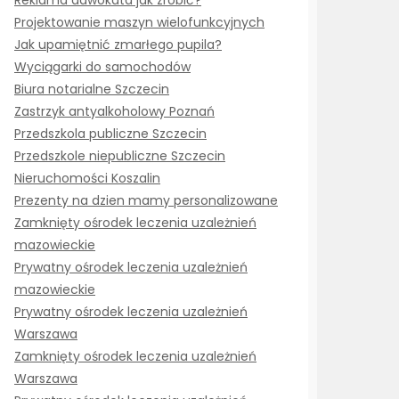
Reklama adwokata jak zrobić?
Projektowanie maszyn wielofunkcyjnych
Jak upamiętnić zmarłego pupila?
Wyciągarki do samochodów
Biura notarialne Szczecin
Zastrzyk antyalkoholowy Poznań
Przedszkola publiczne Szczecin
Przedszkole niepubliczne Szczecin
Nieruchomości Koszalin
Prezenty na dzien mamy personalizowane
Zamknięty ośrodek leczenia uzależnień
mazowieckie
Prywatny ośrodek leczenia uzależnień
mazowieckie
Prywatny ośrodek leczenia uzależnień
Warszawa
Zamknięty ośrodek leczenia uzależnień
Warszawa