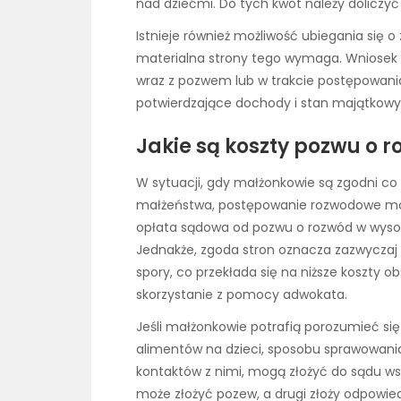
nad dziećmi. Do tych kwot należy doliczyć
Istnieje również możliwość ubiegania się o
materialna strony tego wymaga. Wniosek 
wraz z pozwem lub w trakcie postępowan
potwierdzające dochody i stan majątkowy. 
Jakie są koszty pozwu o 
W sytuacji, gdy małżonkowie są zgodni co
małżeństwa, postępowanie rozwodowe moż
opłata sądowa od pozwu o rozwód w wysok
Jednakże, zgoda stron oznacza zazwyczaj 
spory, co przekłada się na niższe koszty ob
skorzystanie z pomocy adwokata.
Jeśli małżonkowie potrafią porozumieć się
alimentów na dzieci, sposobu sprawowania
kontaktów z nimi, mogą złożyć do sądu w
może złożyć pozew, a drugi złoży odpowie