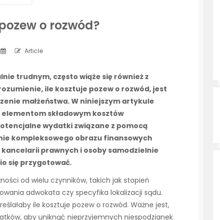
e pozew o rozwód?
Article
ie trudnym, często wiąże się również z
zumienie, ile kosztuje pozew o rozwód, jest
zenie małżeństwa. W niniejszym artykule
im elementom składowym kosztów
otencjalne wydatki związane z pomocą
enie kompleksowego obrazu finansowych
i kancelarii prawnych i osoby samodzielnie
o się przygotować.
ności od wielu czynników, takich jak stopień
wania adwokata czy specyfika lokalizacji sądu.
kreślałaby ile kosztuje pozew o rozwód. Ważne jest,
tków, aby uniknąć nieprzyjemnych niespodzianek