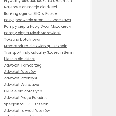
Prywatny ośrodek leczenia uzależnień
Najlepsze animacje dla dzieci
Ranking agencji SEO w Polsce
Pozycjonowanie stron SEO Warszawa
Pompy ciepła Nowy Dwór Mazowiecki
Pompy ciepła Mińsk Mazowiecki
Toksyna botulinowa
Krematorium dla zwierząt Szczecin
Transport indywidualny Szczecin Berlin
Ukulele dla dzieci
Adwokat Tarnobrzeg
Adwokat Rzeszów
Adwokat Przemyśl
Adwokat Warszawa
Ukulele dla dorosłych
Adwokat Praga Południe
Specjalista SEO Szczecin
Adwokat rozwód Rzeszów