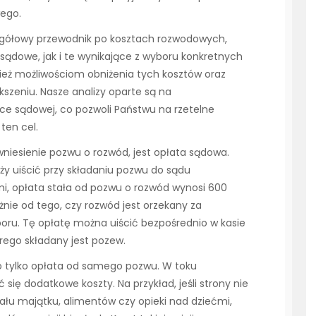
ego.
egółowy przewodnik po kosztach rozwodowych,
ądowe, jak i te wynikające z wyboru konkretnych
nież możliwościom obniżenia tych kosztów oraz
szeniu. Nasze analizy oparte są na
ce sądowej, co pozwoli Państwu na rzetelne
ten cel.
niesienie pozwu o rozwód, jest opłata sądowa.
ży uiścić przy składaniu pozwu do sądu
i, opłata stała od pozwu o rozwód wynosi 600
żnie od tego, czy rozwód jest orzekany za
poru. Tę opłatę można uiścić bezpośrednio w kasie
rego składany jest pozew.
o tylko opłata od samego pozwu. W toku
ę dodatkowe koszty. Na przykład, jeśli strony nie
iału majątku, alimentów czy opieki nad dziećmi,