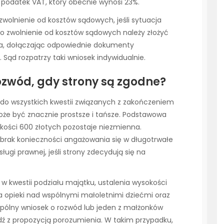
 podatek VAT, który obecnie wynosi 23%.
 zwolnienie od kosztów sądowych, jeśli sytuacja
o zwolnienie od kosztów sądowych należy złożyć
ia, dołączając odpowiednie dokumenty
Sąd rozpatrzy taki wniosek indywidualnie.
rozwód, gdy strony są zgodne?
 do wszystkich kwestii związanych z zakończeniem
e być znacznie prostsze i tańsze. Podstawowa
ości 600 złotych pozostaje niezmienna.
brak konieczności angażowania się w długotrwałe
sługi prawnej, jeśli strony zdecydują się na
 w kwestii podziału majątku, ustalenia wysokości
 opieki nad wspólnymi małoletnimi dziećmi oraz
spólny wniosek o rozwód lub jeden z małżonków
dź z propozycją porozumienia. W takim przypadku,