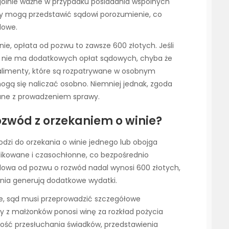
gólnie ważne w przypadku posiadania wspólnych
ony mogą przedstawić sądowi porozumienie, co
dowe.
ie, opłata od pozwu to zawsze 600 złotych. Jeśli
i, nie ma dodatkowych opłat sądowych, chyba że
y alimenty, które są rozpatrywane w osobnym
ą się naliczać osobno. Niemniej jednak, zgoda
zane z prowadzeniem sprawy.
rozwód z orzekaniem o winie?
zi do orzekania o winie jednego lub obojga
likowane i czasochłonne, co bezpośrednio
ądowa od pozwu o rozwód nadal wynosi 600 złotych,
nia generują dodatkowe wydatki.
e, sąd musi przeprowadzić szczegółowe
y z małżonków ponosi winę za rozkład pożycia
ość przesłuchania świadków, przedstawienia