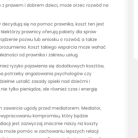
ne z prawem i dobrem dzieci, może orzec rozwód na
 decydują się na pomoc prawnika, koszt ten jest
 Niektórzy prawnicy oferują pakiety dla spraw
dzenie pozwu lub wniosku o rozwód, a także
orozumienia. Koszt takiego wsparcia może wahać
zależności od prawnika i zakresu usług.
nież ryzyko pojawienia się dodatkowych kosztów,
e ma potrzeby angażowania psychologów czy
dzielnie ustalić zasady opieki nad dziećmi i
ie tylko pieniądze, ale również czas i energię
h zawarcia ugody przed mediatorem. Mediator,
 wypracowaniu kompromisu, który będzie
iacji jest zazwyczaj znacznie niższy niż koszty
a może pomóc w zachowaniu lepszych relacji