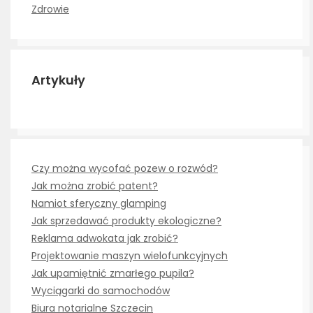
Zdrowie
Artykuły
Czy można wycofać pozew o rozwód?
Jak można zrobić patent?
Namiot sferyczny glamping
Jak sprzedawać produkty ekologiczne?
Reklama adwokata jak zrobić?
Projektowanie maszyn wielofunkcyjnych
Jak upamiętnić zmarłego pupila?
Wyciągarki do samochodów
Biura notarialne Szczecin