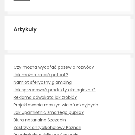
Artykuły
Czy można wycofać pozew o rozwód?
Jak można zrobić patent?
Namiot sferyczny glamping
Jak sprzedawać produkty ekologiczne?
Reklama adwokata jak zrobić?
Projektowanie maszyn wielofunkcyjnych
Jak upamiętnić zmarłego pupila?
Biura notarialne Szczecin
Zastrzyk antyalkoholowy Poznań