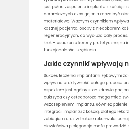
jest pełne zespolenie implantu z kością s
ceramicznych czas gojenia może być nieco
materiałową. Ważnym czynnikiem wpływają
kostnej pacjenta; osoby z niedoborem 
regeneracyjnych, co wydłuża cały proces.
krok – osadzenie korony protetycznej na 
funkcjonalności uzębienia.
Jakie czynniki wpływają 
Sukces leczenia implantami zębowymi zale
wpływ na efektywność całego procesu ora
aspektem jest ogólny stan zdrowia pacjent
cukrzyca czy osteoporoza mogą mieć zwię
wszczepieniem implantu. Również palenie 
integracji implantu z kością, dlatego leka
zabiegiem oraz w trakcie rekonwalescencji
niewłaściwa pielęgnacja może prowadzić d