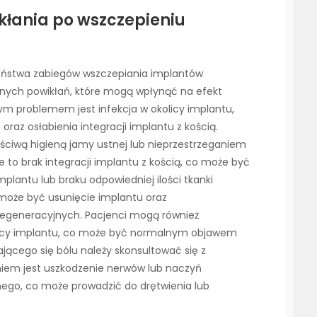
ikłania po wszczepieniu
eństwa zabiegów wszczepiania implantów
wnych powikłań, które mogą wpłynąć na efekt
ym problemem jest infekcja w okolicy implantu,
raz osłabienia integracji implantu z kością.
iwą higieną jamy ustnej lub nieprzestrzeganiem
e to brak integracji implantu z kością, co może być
lantu lub braku odpowiedniej ilości tkanki
może być usunięcie implantu oraz
egeneracyjnych. Pacjenci mogą również
licy implantu, co może być normalnym objawem
jącego się bólu należy skonsultować się z
niem jest uszkodzenie nerwów lub naczyń
ego, co może prowadzić do drętwienia lub