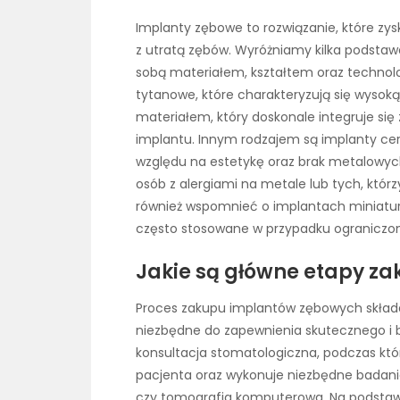
Implanty zębowe to rozwiązanie, które zys
z utratą zębów. Wyróżniamy kilka podstaw
sobą materiałem, kształtem oraz technolo
tytanowe, które charakteryzują się wysoką
materiałem, który doskonale integruje się
implantu. Innym rodzajem są implanty cer
względu na estetykę oraz brak metalowyc
osób z alergiami na metale lub tych, któ
również wspomnieć o implantach miniatur
często stosowane w przypadku ograniczonej
Jakie są główne etapy z
Proces zakupu implantów zębowych składa 
niezbędne do zapewnienia skutecznego i b
konsultacja stomatologiczna, podczas któr
pacjenta oraz wykonuje niezbędne badania
czy tomografia komputerowa. Na podstawi