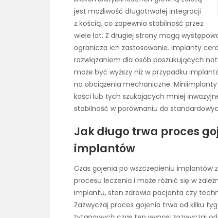
jest możliwość długotrwałej integracji
z kością, co zapewnia stabilność przez
wiele lat. Z drugiej strony mogą występow
ogranicza ich zastosowanie. Implanty cer
rozwiązaniem dla osób poszukujących natu
może być wyższy niż w przypadku implan
na obciążenia mechaniczne. Miniimplanty 
kości lub tych szukających mniej inwazyjn
stabilność w porównaniu do standardowy
Jak długo trwa proces go
implantów
Czas gojenia po wszczepieniu implantów
procesu leczenia i może różnić się w zależn
implantu, stan zdrowia pacjenta czy tech
Zazwyczaj proces gojenia trwa od kilku ty
tytanowych czas ten wynosi zazwyczaj od 