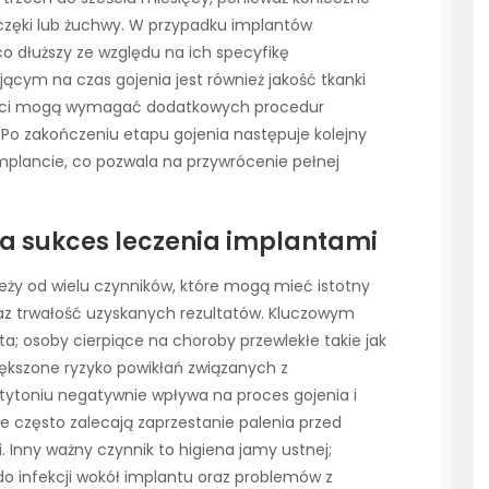
zczęki lub żuchwy. W przypadku implantów
 dłuższy ze względu na ich specyfikę
cym na czas gojenia jest również jakość tkanki
kości mogą wymagać dodatkowych procedur
 Po zakończeniu etapu gojenia następuje kolejny
implancie, co pozwala na przywrócenie pełnej
na sukces leczenia implantami
ży od wielu czynników, które mogą mieć istotny
z trwałość uzyskanych rezultatów. Kluczowym
a; osoby cierpiące na choroby przewlekłe takie jak
kszone ryzyko powikłań związanych z
tytoniu negatywnie wpływa na proces gojenia i
rze często zalecają zaprzestanie palenia przed
. Inny ważny czynnik to higiena jamy ustnej;
o infekcji wokół implantu oraz problemów z