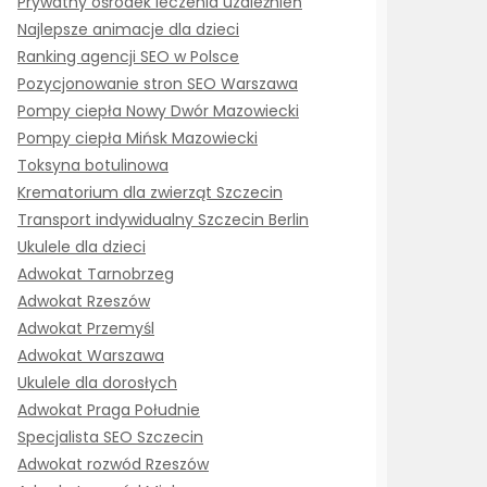
Prywatny ośrodek leczenia uzależnień
Najlepsze animacje dla dzieci
Ranking agencji SEO w Polsce
Pozycjonowanie stron SEO Warszawa
Pompy ciepła Nowy Dwór Mazowiecki
Pompy ciepła Mińsk Mazowiecki
Toksyna botulinowa
Krematorium dla zwierząt Szczecin
Transport indywidualny Szczecin Berlin
Ukulele dla dzieci
Adwokat Tarnobrzeg
Adwokat Rzeszów
Adwokat Przemyśl
Adwokat Warszawa
Ukulele dla dorosłych
Adwokat Praga Południe
Specjalista SEO Szczecin
Adwokat rozwód Rzeszów