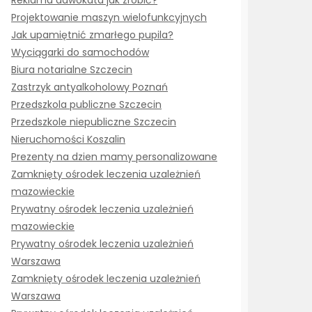
Reklama adwokata jak zrobić?
Projektowanie maszyn wielofunkcyjnych
Jak upamiętnić zmarłego pupila?
Wyciągarki do samochodów
Biura notarialne Szczecin
Zastrzyk antyalkoholowy Poznań
Przedszkola publiczne Szczecin
Przedszkole niepubliczne Szczecin
Nieruchomości Koszalin
Prezenty na dzien mamy personalizowane
Zamknięty ośrodek leczenia uzależnień
mazowieckie
Prywatny ośrodek leczenia uzależnień
mazowieckie
Prywatny ośrodek leczenia uzależnień
Warszawa
Zamknięty ośrodek leczenia uzależnień
Warszawa