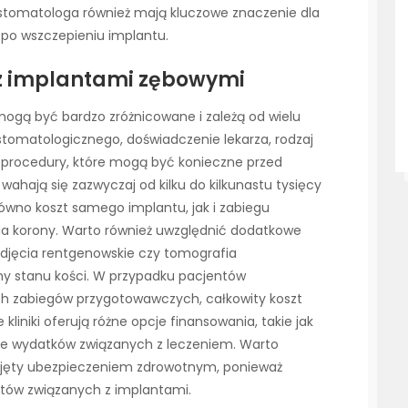
 stomatologa również mają kluczowe znaczenie dla
po wszczepieniu implantu.
 z implantami zębowymi
ogą być bardzo zróżnicowane i zależą od wielu
 stomatologicznego, doświadczenie lekarza, rodzaj
procedury, które mogą być konieczne przed
hają się zazwyczaj od kilku do kilkunastu tysięcy
ówno koszt samego implantu, jak i zabiegu
ia korony. Warto również uwzględnić dodatkowe
 zdjęcia rentgenowskie czy tomografia
y stanu kości. W przypadku pacjentów
ch zabiegów przygotowawczych, całkowity koszt
liniki oferują różne opcje finansowania, takie jak
cie wydatków związanych z leczeniem. Warto
objęty ubezpieczeniem zdrowotnym, ponieważ
ztów związanych z implantami.