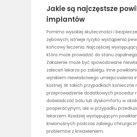
Jakie są najczęstsze pow
implantów
Pomimo wysokiej skuteczności i bezpiecz
zębowych, istnieje ryzyko wystąpienia pe
końcowy leczenia. Najczęściej występując
która może prowadzić do stanu zapalnego o
Zakażenie może być spowodowane niewłaśc
zaleceń lekarza po zabiegu. Inne powikłani
wynikiem niewłaściwego umiejscowienia imp
kostnej. W takich przypadkach konieczne 
przeprowadzenie dodatkowych procedur r
doświadczać bólu lub dyskomfortu w oko
pooperacyjnym, ale w przypadku przedłuża
lekarzem. Rzadziej występującym powikła
krwionośnych podczas zabiegu chirurgiczn
problemów z krwawieniem.