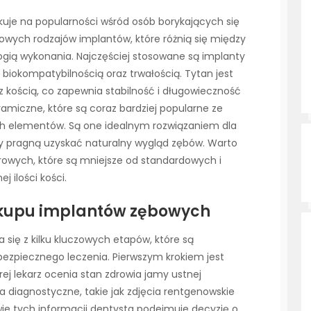
kuje na popularności wśród osób borykających się
owych rodzajów implantów, które różnią się między
gią wykonania. Najczęściej stosowane są implanty
 biokompatybilnością oraz trwałością. Tytan jest
 z kością, co zapewnia stabilność i długowieczność
amiczne, które są coraz bardziej popularne ze
h elementów. Są one idealnym rozwiązaniem dla
rzy pragną uzyskać naturalny wygląd zębów. Warto
owych, które są mniejsze od standardowych i
 ilości kości.
akupu implantów zębowych
się z kilku kluczowych etapów, które są
ezpiecznego leczenia. Pierwszym krokiem jest
ej lekarz ocenia stan zdrowia jamy ustnej
 diagnostyczne, takie jak zdjęcia rentgenowskie
e tych informacji dentysta podejmuje decyzję o