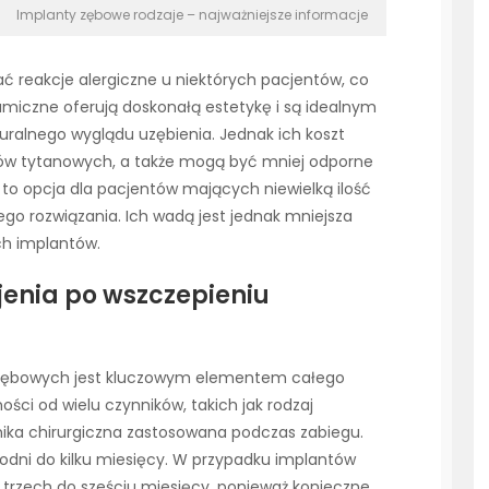
Implanty zębowe rodzaje – najważniejsze informacje
ać reakcje alergiczne u niektórych pacjentów, co
amiczne oferują doskonałą estetykę i są idealnym
ralnego wyglądu uzębienia. Jednak ich koszt
tów tytanowych, a także mogą być mniej odporne
to opcja dla pacjentów mających niewielką ilość
ego rozwiązania. Ich wadą jest jednak mniejsza
ch implantów.
jenia po wszczepieniu
 zębowych jest kluczowym elementem całego
ości od wielu czynników, takich jak rodzaj
nika chirurgiczna zastosowana podczas zabiegu.
godni do kilku miesięcy. W przypadku implantów
trzech do sześciu miesięcy, ponieważ konieczne