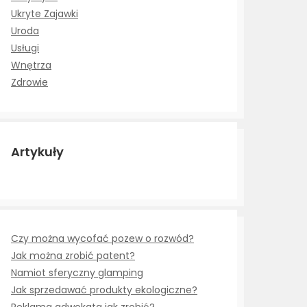
Ukryte Zajawki
Uroda
Usługi
Wnętrza
Zdrowie
Artykuły
Czy można wycofać pozew o rozwód?
Jak można zrobić patent?
Namiot sferyczny glamping
Jak sprzedawać produkty ekologiczne?