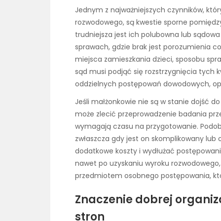
Jednym z najważniejszych czynników, któ
rozwodowego, są kwestie sporne pomiędzy
trudniejsza jest ich polubowna lub sądowa
sprawach, gdzie brak jest porozumienia c
miejsca zamieszkania dzieci, sposobu spr
sąd musi podjąć się rozstrzygnięcia tych 
oddzielnych postępowań dowodowych, opini
Jeśli małżonkowie nie są w stanie dojść d
może zlecić przeprowadzenie badania przez
wymagają czasu na przygotowanie. Podobni
zwłaszcza gdy jest on skomplikowany lu
dodatkowe koszty i wydłużać postępowanie
nawet po uzyskaniu wyroku rozwodowego, n
przedmiotem osobnego postępowania, kt
Znaczenie dobrej organiza
stron