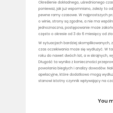
Określenie dokładnego, uśrednionego czas
ponieważ, jak już wspomniano, zależy to o
pewne ramy czasowe. W najprostszych pr
o winie, strony są zgodne, a nie ma wspóln
jednoznaczna, postępowanie może zakończ
często o okresie od 3 do 6 miesięcy od z
W sytuacjach bardziej skomplikowanych, z 
czas oczekiwania może się wydłużyć. W t
roku do nawet dwóch lat, a w skrajnych, w
Długość ta wynika z konieczności przepro
powołania biegłych i analizy dowodów. Na
apelacyjne, które dodatkowo mogą wydłuż
stanowi istotny czynnik wpływający na cza
You m