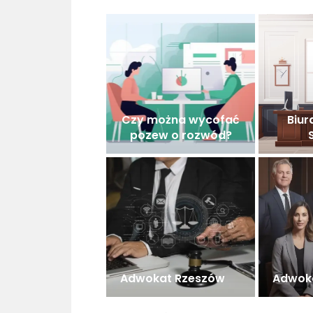
Czy można wycofać
Biur
pozew o rozwód?
Adwokat Rzeszów
Adwoka