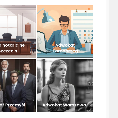
a notarialne
Adwokat
Szczecin
Tarnobrzeg
t Przemyśl
Adwokat Warszawa