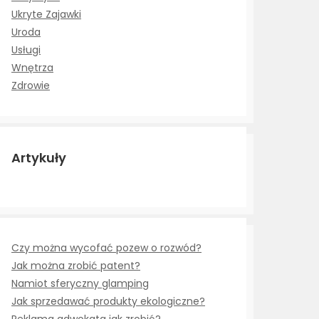
Ukryte Zajawki
Uroda
Usługi
Wnętrza
Zdrowie
Artykuły
Czy można wycofać pozew o rozwód?
Jak można zrobić patent?
Namiot sferyczny glamping
Jak sprzedawać produkty ekologiczne?