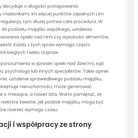
ry decyduje o długości postępowania
 małżonkami. Im więcej punktów zapalnych i im
 regulacja, tym dłużej potrwa cała procedura. W
o do podziału majątku wspólnego, ustalenia
awowania opieki nad nimi czy wysokości alimentów,
kwestii. Każda z tych spraw wymaga często
i biegłych i wielu rozpraw.
o porozumienia w sprawie opieki nad dziećmi, sąd
 psychologa lub innych specjalistów. Takie opinie
e, ustalenie sprawiedliwego podziału majątku,
b obejmuje nieruchomości, może generować
 o miesiące, a nawet lata. Warto pamiętać, że
iektóre kwestie, jak podział majątku, mogą być
óre również wymaga czasu.
cji i współpracy ze strony