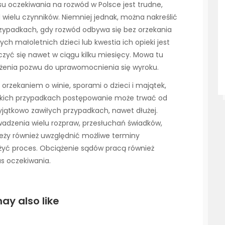
u oczekiwania na rozwód w Polsce jest trudne,
d wielu czynników. Niemniej jednak, można nakreślić
zypadkach, gdy rozwód odbywa się bez orzekania
ych małoletnich dzieci lub kwestia ich opieki jest
yć się nawet w ciągu kilku miesięcy. Mowa tu
łożenia pozwu do uprawomocnienia się wyroku.
orzekaniem o winie, sporami o dzieci i majątek,
akich przypadkach postępowanie może trwać od
yjątkowo zawiłych przypadkach, nawet dłużej.
wadzenia wielu rozpraw, przesłuchań świadków,
leży również uwzględnić możliwe terminy
yć proces. Obciążenie sądów pracą również
s oczekiwania.
ay also like