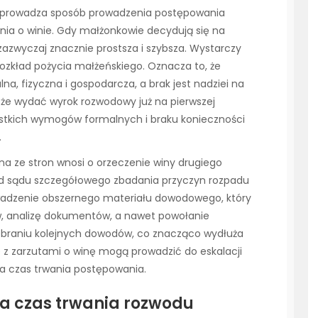
 wprowadza sposób prowadzenia postępowania
nia o winie. Gdy małżonkowie decydują się na
 zazwyczaj znacznie prostsza i szybsza. Wystarczy
ozkład pożycia małżeńskiego. Oznacza to, że
, fizyczna i gospodarcza, a brak jest nadziei na
oże wydać wyrok rozwodowy już na pierwszej
ystkich wymogów formalnych i braku konieczności
.
dna ze stron wnosi o orzeczenie winy drugiego
d sądu szczegółowego zbadania przyczyn rozpadu
wadzenie obszernego materiału dowodowego, który
 analizę dokumentów, a nawet powołanie
zebraniu kolejnych dowodów, co znacząco wydłuża
 z zarzutami o winę mogą prowadzić do eskalacji
na czas trwania postępowania.
na czas trwania rozwodu