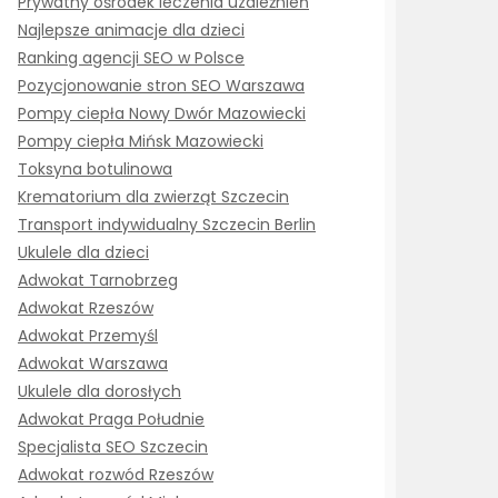
Prywatny ośrodek leczenia uzależnień
Najlepsze animacje dla dzieci
Ranking agencji SEO w Polsce
Pozycjonowanie stron SEO Warszawa
Pompy ciepła Nowy Dwór Mazowiecki
Pompy ciepła Mińsk Mazowiecki
Toksyna botulinowa
Krematorium dla zwierząt Szczecin
Transport indywidualny Szczecin Berlin
Ukulele dla dzieci
Adwokat Tarnobrzeg
Adwokat Rzeszów
Adwokat Przemyśl
Adwokat Warszawa
Ukulele dla dorosłych
Adwokat Praga Południe
Specjalista SEO Szczecin
Adwokat rozwód Rzeszów