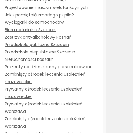
Reklama adwokata jak zrobić?
Projektowanie maszyn wielofunkcyjnych
Jak upamiętnić zmarłego pupila?
Wyciągarki do samochodów
Biura notarialne Szczecin
Zastrzyk antyalkoholowy Poznań
Przedszkola publiczne Szczecin
Przedszkole niepubliczne Szczecin
Nieruchomości Koszalin
Prezenty na dzien mamy personalizowane
Zamknięty ośrodek leczenia uzależnień
mazowieckie
Prywatny ośrodek leczenia uzależnień
mazowieckie
Prywatny ośrodek leczenia uzależnień
Warszawa
Zamknięty ośrodek leczenia uzależnień
Warszawa