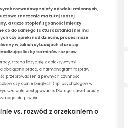
yrok rozwodowy zależy od wielu zmiennych,
Kluczowe znaczenie ma tutaj rodzaj
any, a także stopień zgodności między
ne co do samego faktu rozstania i nie ma
ch czy opieki nad dziećmi, proces może
ienny w takich sytuacjach stara się
malizując liczbę terminów rozpraw.
acy, trzeba liczyć się z obiektywnymi
ją obciążone pracą, a harmonogram rozpraw
ność przeprowadzenia pewnych czynności
adków czy opinie biegłych (np. psychologów w
 wydłuża całe postępowanie. Dlatego nawet prosty
wymaga cierpliwości.
inie vs. rozwód z orzekaniem o