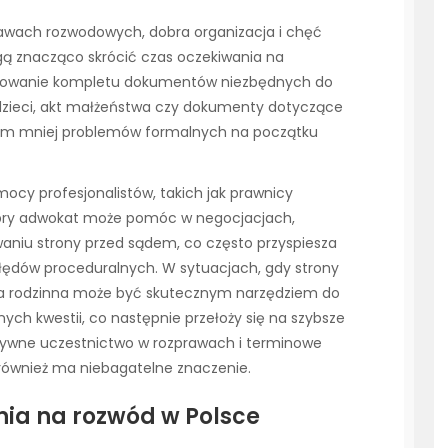
awach rozwodowych, dobra organizacja i chęć
ą znacząco skrócić czas oczekiwania na
otowanie kompletu dokumentów niezbędnych do
a dzieci, akt małżeństwa czy dokumenty dotyczące
tym mniej problemów formalnych na początku
ocy profesjonalistów, takich jak prawnicy
Dobry adwokat może pomóc w negocjacjach,
niu strony przed sądem, co często przyspiesza
błędów proceduralnych. W sytuacjach, gdy strony
cja rodzinna może być skutecznym narzędziem do
ych kwestii, co następnie przełoży się na szybsze
ywne uczestnictwo w rozprawach i terminowe
wnież ma niebagatelne znaczenie.
nia na rozwód w Polsce