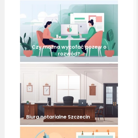
Czy można wycofać pozew o
rozwód?
Biura notarialne Szczecin