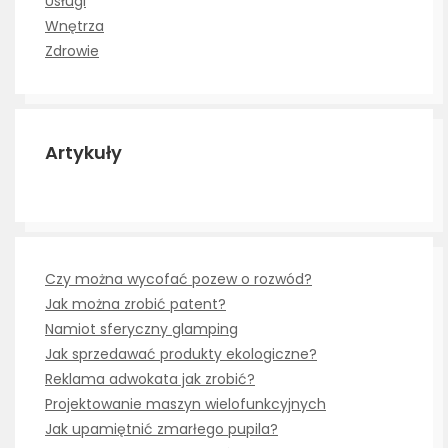
Usługi
Wnętrza
Zdrowie
Artykuły
Czy można wycofać pozew o rozwód?
Jak można zrobić patent?
Namiot sferyczny glamping
Jak sprzedawać produkty ekologiczne?
Reklama adwokata jak zrobić?
Projektowanie maszyn wielofunkcyjnych
Jak upamiętnić zmarłego pupila?