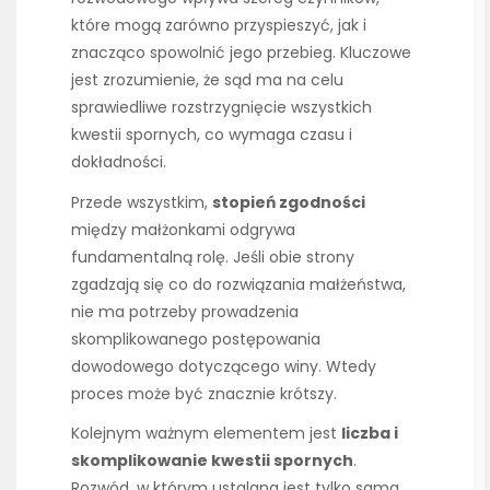
które mogą zarówno przyspieszyć, jak i
znacząco spowolnić jego przebieg. Kluczowe
jest zrozumienie, że sąd ma na celu
sprawiedliwe rozstrzygnięcie wszystkich
kwestii spornych, co wymaga czasu i
dokładności.
Przede wszystkim,
stopień zgodności
między małżonkami odgrywa
fundamentalną rolę. Jeśli obie strony
zgadzają się co do rozwiązania małżeństwa,
nie ma potrzeby prowadzenia
skomplikowanego postępowania
dowodowego dotyczącego winy. Wtedy
proces może być znacznie krótszy.
Kolejnym ważnym elementem jest
liczba i
skomplikowanie kwestii spornych
.
Rozwód, w którym ustalana jest tylko sama