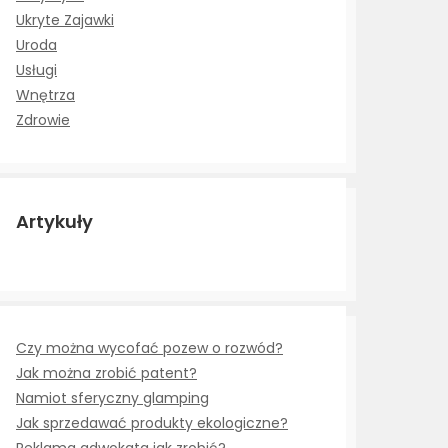
Ukryte Zajawki
Uroda
Usługi
Wnętrza
Zdrowie
Artykuły
Czy można wycofać pozew o rozwód?
Jak można zrobić patent?
Namiot sferyczny glamping
Jak sprzedawać produkty ekologiczne?