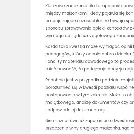
Kluczowe znaczenie dla tempa postępowa
między małżonkami. Kiedy pojawia się konfl
emocjonujące i czasochłonne bywają spory
sposobu sprawowania opieki, kontaktów z
wymaga od sądu szczegółowego zbadania s
Każda taka kwestia może wymagać opinii b
pedagogów, którzy ocenią dobro dziecka. 
i analizy materiału dowodowego to proces,
mieć pewność, że podejmuje decyzje najle
Podobnie jest w przypadku podziału majątk
porozumieć się w kwestii podziału wspóln
postępowanie w tym zakresie. Może to o
majątkowego, analizę dokumentów czy pr
i odpowiedniej dokumentacji.
Nie można również zapominać o kwestii winy
orzeczenie winy drugiego małżonka, sąd