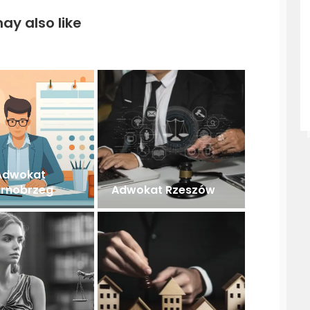
ay also like
Adwokat
rnobrzeg
Adwokat Rzeszów