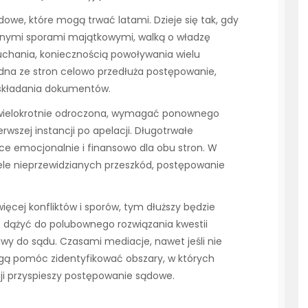
owe, które mogą trwać latami. Dzieje się tak, gdy
nymi sporami majątkowymi, walką o władzę
łuchania, koniecznością powoływania wielu
jedna ze stron celowo przedłuża postępowanie,
 składania dokumentów.
wielokrotnie odroczona, wymagać ponownego
wszej instancji po apelacji. Długotrwałe
e emocjonalnie i finansowo dla obu stron. W
iele nieprzewidzianych przeszkód, postępowanie
ięcej konfliktów i sporów, tym dłuższy będzie
rto dążyć do polubownego rozwiązania kwestii
wy do sądu. Czasami mediacje, nawet jeśli nie
ą pomóc zidentyfikować obszary, w których
ji przyspieszy postępowanie sądowe.