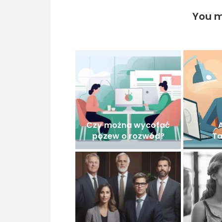
You m
Czy można wycofać
pozew o rozwód?
Ta