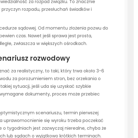
wiedzialność za rozpad związku. To znacznie
 przyczyn rozpadu, przesłuchań świadków i
rocedurze sądowej. Od momentu złożenia pozwu do
wien czas. Nawet jeśli sprawa jest prosta,
ległe, zwłaszcza w większych ośrodkach.
scenariusz rozwodowy
ać za realistyczny, to taki, który trwa około 3-6
zwodu za porozumieniem stron, bez orzekania o
akiej sytuacji, jeśli uda się uzyskać szybkie
kie wymagane dokumenty, proces może przebiec
optymistycznym scenariuszu, termin pierwszej
 na uprawomocnienie się wyroku trzeba poczekać
 o tygodniach jest zazwyczaj nierealne, chyba że
h lub sądach o wyjątkowo krótkich terminach.