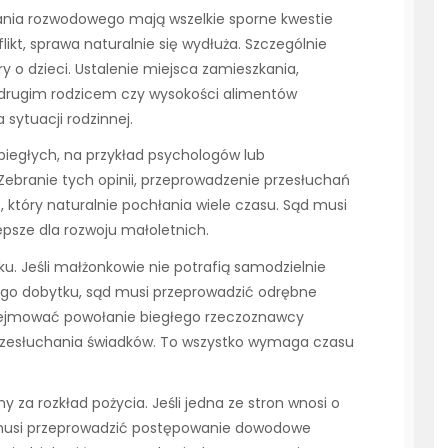
nia rozwodowego mają wszelkie sporne kwestie
ikt, sprawa naturalnie się wydłuża. Szczególnie
 o dzieci. Ustalenie miejsca zamieszkania,
 drugim rodzicem czy wysokości alimentów
ytuacji rodzinnej.
iegłych, na przykład psychologów lub
Zebranie tych opinii, przeprowadzenie przesłuchań
 który naturalnie pochłania wiele czasu. Sąd musi
psze dla rozwoju małoletnich.
u. Jeśli małżonkowie nie potrafią samodzielnie
ego dobytku, sąd musi przeprowadzić odrębne
bejmować powołanie biegłego rzeczoznawcy
zesłuchania świadków. To wszystko wymaga czasu
 za rozkład pożycia. Jeśli jedna ze stron wnosi o
 musi przeprowadzić postępowanie dowodowe