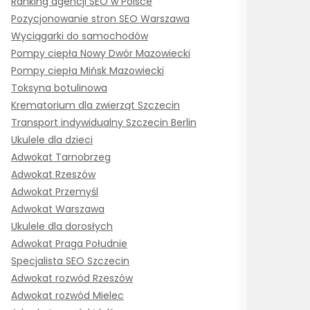
Ranking agencji SEO w Polsce
Pozycjonowanie stron SEO Warszawa
Wyciągarki do samochodów
Pompy ciepła Nowy Dwór Mazowiecki
Pompy ciepła Mińsk Mazowiecki
Toksyna botulinowa
Krematorium dla zwierząt Szczecin
Transport indywidualny Szczecin Berlin
Ukulele dla dzieci
Adwokat Tarnobrzeg
Adwokat Rzeszów
Adwokat Przemyśl
Adwokat Warszawa
Ukulele dla dorosłych
Adwokat Praga Południe
Specjalista SEO Szczecin
Adwokat rozwód Rzeszów
Adwokat rozwód Mielec