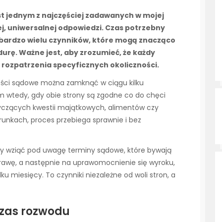
est jednym z najczęściej zadawanych w mojej
ej, uniwersalnej odpowiedzi. Czas potrzebny
 bardzo wielu czynników, które mogą znacząco
durę. Ważne jest, aby zrozumieć, że każdy
 rozpatrzenia specyficznych okoliczności.
ności sądowe można zamknąć w ciągu kilku
im wtedy, gdy obie strony są zgodne co do chęci
yczących kwestii majątkowych, alimentów czy
runkach, proces przebiega sprawnie i bez
ży wziąć pod uwagę terminy sądowe, które bywają
prawę, a następnie na uprawomocnienie się wyroku,
ku miesięcy. To czynniki niezależne od woli stron, a
czas rozwodu