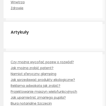
Wnętrza
Zdrowie
Artykuły
Czy można wycofać pozew o rozwód?
Jak można zrobić patent?
Namiot sferyczny glamping
Jak sprzedawać produkty ekologiczne?
Reklama adwokata jak zrobić?
Projektowanie maszyn wielofunkcyjnych
Jak upamiętnić zmarłego pupila?
Biura notarialne Szczecin