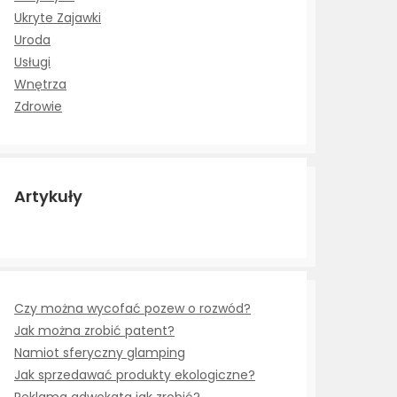
Ukryte Zajawki
Uroda
Usługi
Wnętrza
Zdrowie
Artykuły
Czy można wycofać pozew o rozwód?
Jak można zrobić patent?
Namiot sferyczny glamping
Jak sprzedawać produkty ekologiczne?