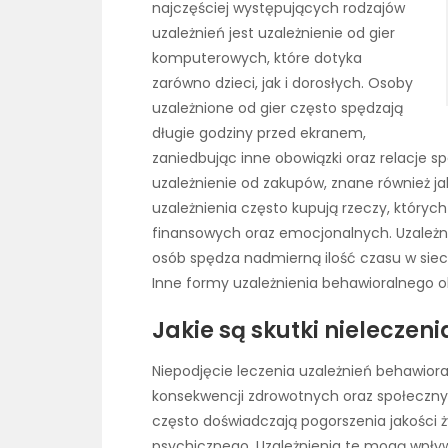
najczęściej występujących rodzajów
uzależnień jest uzależnienie od gier
komputerowych, które dotyka
zarówno dzieci, jak i dorosłych. Osoby
uzależnione od gier często spędzają
długie godziny przed ekranem,
zaniedbując inne obowiązki oraz relacje
uzależnienie od zakupów, znane również ja
uzależnienia często kupują rzeczy, któryc
finansowych oraz emocjonalnych. Uzależnie
osób spędza nadmierną ilość czasu w sieci
Inne formy uzależnienia behawioralnego 
Jakie są skutki nielecze
Niepodjęcie leczenia uzależnień behawio
konsekwencji zdrowotnych oraz społeczny
często doświadczają pogorszenia jakości 
psychicznego. Uzależnienia te mogą wpływ