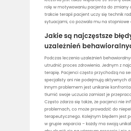
rolę w motywowaniu pacjenta do zmiany 
trakcie terapii pacjent uczy się technik r
sytuacjami, co pozwala mu na stopniowe o
Jakie są najczęstsze błę
uzależnień behawioralny
Podczas leczenia uzależnień behawioraln
utrudnić proces zdrowienia. Jednym z naj
terapię. Pacjenci często przychodzą na ses
specjalisty ani nie podejmują aktywnych 
Innym problemem jest unikanie konfrontac
tłumić swoje uczucia zamiast je przeprac
Często zdarza się także, że pacjenci nie 
problemach, co może prowadzić do niepeł
terapeutycznego. Kolejnym błędem jest 
w grupie wsparcia – każdy ma swoją unikal
aby skupić się na własnym procesie i nie 