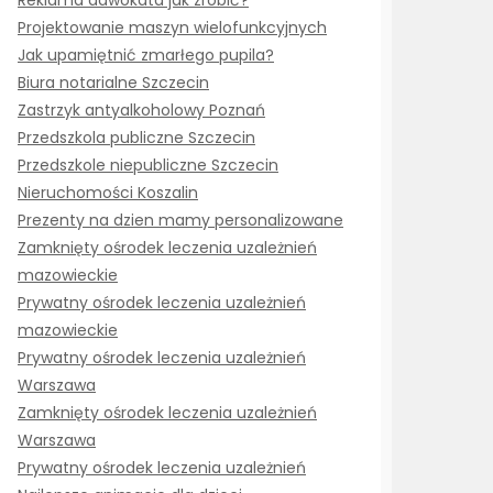
Reklama adwokata jak zrobić?
Projektowanie maszyn wielofunkcyjnych
Jak upamiętnić zmarłego pupila?
Biura notarialne Szczecin
Zastrzyk antyalkoholowy Poznań
Przedszkola publiczne Szczecin
Przedszkole niepubliczne Szczecin
Nieruchomości Koszalin
Prezenty na dzien mamy personalizowane
Zamknięty ośrodek leczenia uzależnień
mazowieckie
Prywatny ośrodek leczenia uzależnień
mazowieckie
Prywatny ośrodek leczenia uzależnień
Warszawa
Zamknięty ośrodek leczenia uzależnień
Warszawa
Prywatny ośrodek leczenia uzależnień