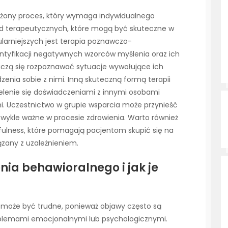
łożony proces, który wymaga indywidualnego
tod terapeutycznych, które mogą być skuteczne w
larniejszych jest terapia poznawczo-
entyfikacji negatywnych wzorców myślenia oraz ich
 uczą się rozpoznawać sytuacje wywołujące ich
zenia sobie z nimi. Inną skuteczną formą terapii
ielenie się doświadczeniami z innymi osobami
. Uczestnictwo w grupie wsparcia może przynieść
ezwykle ważne w procesie zdrowienia. Warto również
fulness, które pomagają pacjentom skupić się na
iązany z uzależnieniem.
nia behawioralnego i jak je
 może być trudne, ponieważ objawy często są
oblemami emocjonalnymi lub psychologicznymi.