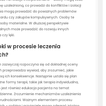
 uzależnioną, co prowadzi do konfliktów i izolacji
ienia mogą prowadzić do poważnych problemów
azardu czy zakupów kompulsywnych. Osoby te
soby materialne. W dłuższej perspektywie
ralnych może prowadzić do rozwoju innych
 czy lęki.
oki w procesie leczenia
ch?
h zazwyczaj rozpoczyna się od dokładnej oceny
ień przeprowadza wywiad, aby zrozumieć, jakie
są ich konsekwencje. Następnie ustala się plan
 formy terapii, takie jak terapia indywidualna,
 jest również edukacja pacjenta na temat
codzienne. Zrozumienie mechanizmów uzależnienia
 trudnościami. Ważnym elementem procesu
kich – rodzina i przyjaciele mogą odegrać istotną