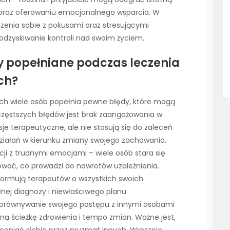
oraz oferowaniu emocjonalnego wsparcia. W
adzenia sobie z pokusami oraz stresującymi
dzyskiwanie kontroli nad swoim życiem.
dy popełniane podczas leczenia
ch?
ych wiele osób popełnia pewne błędy, które mogą
częstszych błędów jest brak zaangażowania w
je terapeutyczne, ale nie stosują się do zaleceń
działań w kierunku zmiany swojego zachowania.
ji z trudnymi emocjami – wiele osób stara się
ować, co prowadzi do nawrotów uzależnienia.
informują terapeutów o wszystkich swoich
nej diagnozy i niewłaściwego planu
porównywanie swojego postępu z innymi osobami
ną ścieżkę zdrowienia i tempo zmian. Ważne jest,
oceniać siebie przez pryzmat innych. Wreszcie,