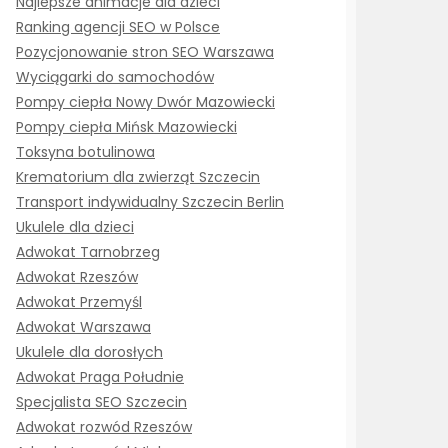
Najlepsze animacje dla dzieci
Ranking agencji SEO w Polsce
Pozycjonowanie stron SEO Warszawa
Wyciągarki do samochodów
Pompy ciepła Nowy Dwór Mazowiecki
Pompy ciepła Mińsk Mazowiecki
Toksyna botulinowa
Krematorium dla zwierząt Szczecin
Transport indywidualny Szczecin Berlin
Ukulele dla dzieci
Adwokat Tarnobrzeg
Adwokat Rzeszów
Adwokat Przemyśl
Adwokat Warszawa
Ukulele dla dorosłych
Adwokat Praga Południe
Specjalista SEO Szczecin
Adwokat rozwód Rzeszów