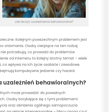
Jak leczyć uzależnienia behawioralne?
 społeczne. Kolejnym powszechnym problemem jest
ko oniomania. Osoby cierpiące na ten rodzaj
h nie potrzebują, co prowadzi do problemów
nie od internetu to kolejny istotny temat – wiele
, co wpływa na ich życie osobiste i zawodowe.
obejmują kompulsywne jedzenie czy hazard.
nia uzależnień behawioralnych?
ralnych może prowadzić do poważnych
ch. Osoby borykające się z tymi problemami
życia oraz obniżenia ogólnego samopoczucia
ać na relacje interpersonalne – bliscy mogą czuć