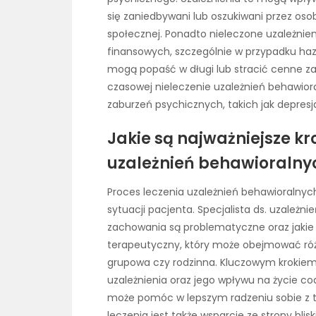
się zaniedbywani lub oszukiwani przez osobę
społecznej. Ponadto nieleczone uzależn
finansowych, szczególnie w przypadku h
mogą popaść w długi lub stracić cenne za
czasowej nieleczenie uzależnień behawio
zaburzeń psychicznych, takich jak depresja
Jakie są najważniejsze kr
uzależnień behawioralny
Proces leczenia uzależnień behawioralnyc
sytuacji pacjenta. Specjalista ds. uzależn
zachowania są problematyczne oraz jakie 
terapeutyczny, który może obejmować różne
grupowa czy rodzinna. Kluczowym krokiem
uzależnienia oraz jego wpływu na życie 
może pomóc w lepszym radzeniu sobie z
leczenia jest także wsparcie ze strony blis