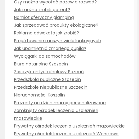
Czy można wycofać pozew o rozwód?
Jak można zrobić patent?
Namiot sferyczny glamping
Jak sprzedawać produkty ekologiczne?
Reklama adwokata jak zrobić?
Projektowanie maszyn wielofunkcyjnych
Jak upamiętnić zmarłego pupila?
Wyciągarki do samochodów
Biura notarialne Szczecin
Zastrzyk antyalkoholowy Poznań
Przedszkola publiczne Szczecin
Przedszkole niepubliczne Szczecin
Nieruchomości Koszalin
Prezenty na dzien mamy personalizowane
Zamknięty ośrodek leczenia uzależnień
mazowieckie
Prywatny ośrodek leczenia uzależnień mazowieckie
Prywatny ośrodek leczenia uzależnień Warszawa