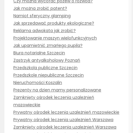
Czy można wycofać pozew o rozwód?
Jak można zrobić patent?
Namiot sferyczny glamping
Jak sprzedawać produkty ekologiczne?
Reklama adwokata jak zrobić?
Projektowanie maszyn wielofunkcyjnych
Jak upamiętnić zmarłego pupila?
Biura notarialne Szczecin
Zastrzyk antyalkoholowy Poznań
Przedszkola publiczne Szczecin
Przedszkole niepubliczne Szczecin
Nieruchomości Koszalin
Prezenty na dzien mamy personalizowane
Zamknięty ośrodek leczenia uzależnień
mazowieckie
Prywatny ośrodek leczenia uzależnień mazowieckie
Prywatny ośrodek leczenia uzależnień Warszawa
Zamknięty ośrodek leczenia uzależnień Warszawa