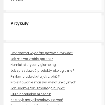
Artykuły
Czy można wycofać pozew o rozwód?
Jak można zrobić patent?
Namiot sferyczny glamping
Jak sprzedawać produkty ekologiczne?
Reklama adwokata jak zrobić?
Projektowanie maszyn wielofunkcyjnych
Jak upamiętnić zmarłego pupila?
Biura notarialne Szczecin
Zastrzyk antyalkoholowy Poznań