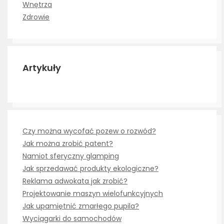
Wnętrza
Zdrowie
Artykuły
Czy można wycofać pozew o rozwód?
Jak można zrobić patent?
Namiot sferyczny glamping
Jak sprzedawać produkty ekologiczne?
Reklama adwokata jak zrobić?
Projektowanie maszyn wielofunkcyjnych
Jak upamiętnić zmarłego pupila?
Wyciągarki do samochodów