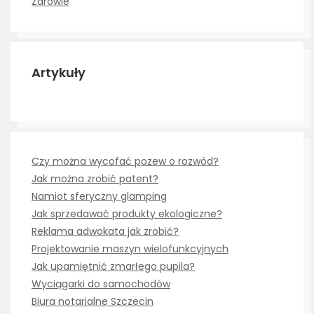
Zdrowie
Artykuły
Czy można wycofać pozew o rozwód?
Jak można zrobić patent?
Namiot sferyczny glamping
Jak sprzedawać produkty ekologiczne?
Reklama adwokata jak zrobić?
Projektowanie maszyn wielofunkcyjnych
Jak upamiętnić zmarłego pupila?
Wyciągarki do samochodów
Biura notarialne Szczecin