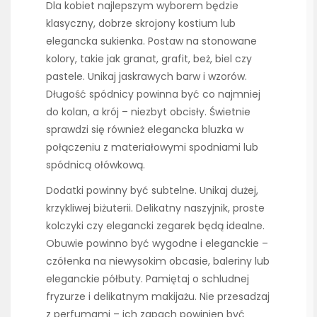
Dla kobiet najlepszym wyborem będzie
klasyczny, dobrze skrojony kostium lub
elegancka sukienka. Postaw na stonowane
kolory, takie jak granat, grafit, beż, biel czy
pastele. Unikaj jaskrawych barw i wzorów.
Długość spódnicy powinna być co najmniej
do kolan, a krój – niezbyt obcisły. Świetnie
sprawdzi się również elegancka bluzka w
połączeniu z materiałowymi spodniami lub
spódnicą ołówkową.
Dodatki powinny być subtelne. Unikaj dużej,
krzykliwej biżuterii. Delikatny naszyjnik, proste
kolczyki czy elegancki zegarek będą idealne.
Obuwie powinno być wygodne i eleganckie –
czółenka na niewysokim obcasie, baleriny lub
eleganckie półbuty. Pamiętaj o schludnej
fryzurze i delikatnym makijażu. Nie przesadzaj
z perfumami – ich zapach powinien być