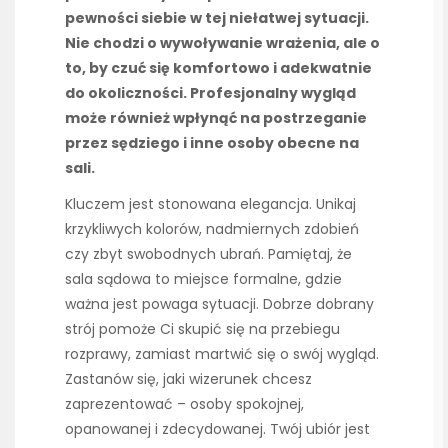
pewności siebie w tej niełatwej sytuacji.
Nie chodzi o wywoływanie wrażenia, ale o
to, by czuć się komfortowo i adekwatnie
do okoliczności. Profesjonalny wygląd
może również wpłynąć na postrzeganie
przez sędziego i inne osoby obecne na
sali.
Kluczem jest stonowana elegancja. Unikaj
krzykliwych kolorów, nadmiernych zdobień
czy zbyt swobodnych ubrań. Pamiętaj, że
sala sądowa to miejsce formalne, gdzie
ważna jest powaga sytuacji. Dobrze dobrany
strój pomoże Ci skupić się na przebiegu
rozprawy, zamiast martwić się o swój wygląd.
Zastanów się, jaki wizerunek chcesz
zaprezentować – osoby spokojnej,
opanowanej i zdecydowanej. Twój ubiór jest