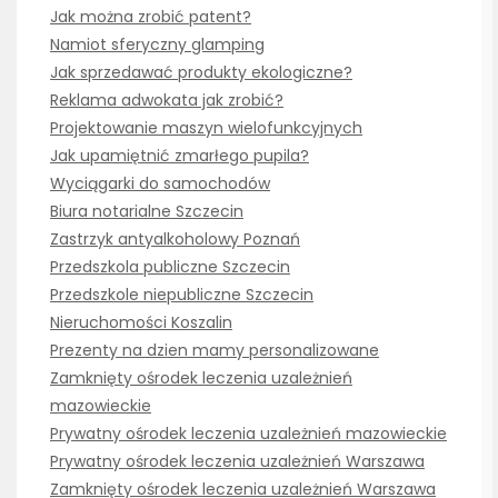
Jak można zrobić patent?
Namiot sferyczny glamping
Jak sprzedawać produkty ekologiczne?
Reklama adwokata jak zrobić?
Projektowanie maszyn wielofunkcyjnych
Jak upamiętnić zmarłego pupila?
Wyciągarki do samochodów
Biura notarialne Szczecin
Zastrzyk antyalkoholowy Poznań
Przedszkola publiczne Szczecin
Przedszkole niepubliczne Szczecin
Nieruchomości Koszalin
Prezenty na dzien mamy personalizowane
Zamknięty ośrodek leczenia uzależnień
mazowieckie
Prywatny ośrodek leczenia uzależnień mazowieckie
Prywatny ośrodek leczenia uzależnień Warszawa
Zamknięty ośrodek leczenia uzależnień Warszawa