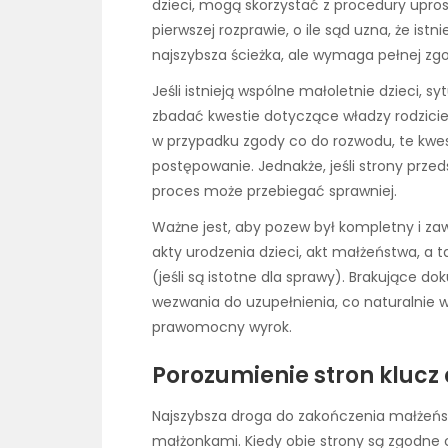
dzieci, mogą skorzystać z procedury upro
pierwszej rozprawie, o ile sąd uzna, że ist
najszybsza ścieżka, ale wymaga pełnej zgo
Jeśli istnieją wspólne małoletnie dzieci, s
zbadać kwestie dotyczące władzy rodziciel
w przypadku zgody co do rozwodu, te kwe
postępowanie. Jednakże, jeśli strony prz
proces może przebiegać sprawniej.
Ważne jest, aby pozew był kompletny i za
akty urodzenia dzieci, akt małżeństwa, a 
(jeśli są istotne dla sprawy). Brakujące
wezwania do uzupełnienia, co naturalnie 
prawomocny wyrok.
Porozumienie stron klucz
Najszybsza droga do zakończenia małżeńs
małżonkami. Kiedy obie strony są zgodne c