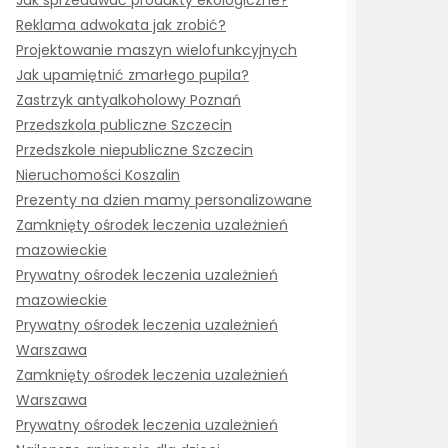
Jak sprzedawać produkty ekologiczne?
Reklama adwokata jak zrobić?
Projektowanie maszyn wielofunkcyjnych
Jak upamiętnić zmarłego pupila?
Zastrzyk antyalkoholowy Poznań
Przedszkola publiczne Szczecin
Przedszkole niepubliczne Szczecin
Nieruchomości Koszalin
Prezenty na dzien mamy personalizowane
Zamknięty ośrodek leczenia uzależnień
mazowieckie
Prywatny ośrodek leczenia uzależnień
mazowieckie
Prywatny ośrodek leczenia uzależnień
Warszawa
Zamknięty ośrodek leczenia uzależnień
Warszawa
Prywatny ośrodek leczenia uzależnień