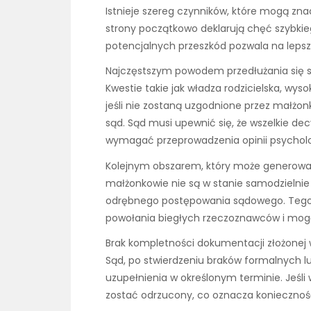
Istnieje szereg czynników, które mogą zn
strony początkowo deklarują chęć szybki
potencjalnych przeszkód pozwala na lepsz
Najczęstszym powodem przedłużania się s
Kwestie takie jak władza rodzicielska, wy
jeśli nie zostaną uzgodnione przez małż
sąd. Sąd musi upewnić się, że wszelkie de
wymagać przeprowadzenia opinii psycholo
Kolejnym obszarem, który może generować 
małżonkowie nie są w stanie samodzielnie p
odrębnego postępowania sądowego. Tego
powołania biegłych rzeczoznawców i mogą
Brak kompletności dokumentacji złożonej 
Sąd, po stwierdzeniu braków formalnych l
uzupełnienia w określonym terminie. Jeśl
zostać odrzucony, co oznacza konieczno