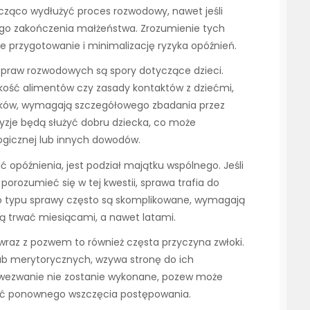
acząco wydłużyć proces rozwodowy, nawet jeśli
ego zakończenia małżeństwa. Zrozumienie tych
e przygotowanie i minimalizację ryzyka opóźnień.
praw rozwodowych są spory dotyczące dzieci.
sokość alimentów czy zasady kontaktów z dziećmi,
onków, wymagają szczegółowego zbadania przez
cyzje będą służyć dobru dziecka, co może
gicznej lub innych dowodów.
opóźnienia, jest podział majątku wspólnego. Jeśli
orozumieć się w tej kwestii, sprawa trafia do
 typu sprawy często są skomplikowane, wymagają
 trwać miesiącami, a nawet latami.
wraz z pozwem to również częsta przyczyna zwłoki.
ub merytorycznych, wzywa stronę do ich
i wezwanie nie zostanie wykonane, pozew może
ść ponownego wszczęcia postępowania.