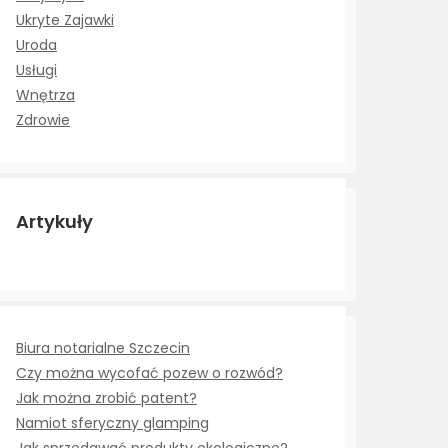
Ukryte Zajawki
Uroda
Usługi
Wnętrza
Zdrowie
Artykuły
Biura notarialne Szczecin
Czy można wycofać pozew o rozwód?
Jak można zrobić patent?
Namiot sferyczny glamping