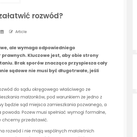
załatwić rozwód?
Article
liwe, ale wymaga odpowiedniego
 prawnych. Kluczowe jest, aby obie strony
staniu. Brak sporów znacząco przyspiesza cały
ie sądowe nie musi być długotrwałe, jeśli
 rozwód do sądu okręgowego właściwego ze
ieszkania małżonków, pod warunkiem że jedno z
ciwy będzie sąd miejsca zamieszkania pozwanego, a
a powoda. Pozew musi spełniać wymogi formalne,
e chcemy przedstawić.
 na rozwód i nie mają wspólnych małoletnich