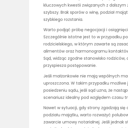
kluczowych kwestii związanych z dalszym ż
szybszy. Brak sporów o winę, podział maj
szybkiego rozstania.
Warto podjąć próbę negocjacji i osiągnię
Szczególnie istotne jest to w przypadku p
rodzicielskiego, w którym zawarte są zasad
alimentów oraz harmonogramu kontaktów 
Sąd, widząc zgodne stanowisko rodziców, 
przyspiesza postępowanie.
Jeśli małżonkowie nie mają wspólnych mało
uproszczona. W takim przypadku możliwe 
posiedzeniu sądu, jeśli sąd uzna, że nastąp
scenariusz idealny pod względem czasu t
Nawet w sytuacji, gdy strony zgadzają się 
podziału majątku, warto rozważyć polubow
zawarcie umowy notarialnej. Jeśli jednak 