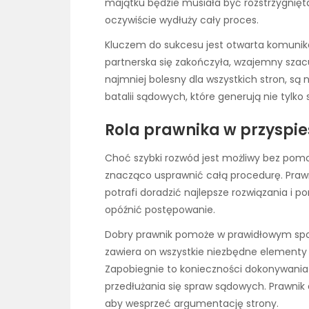
majątku będzie musiała być rozstrzygni
oczywiście wydłuży cały proces.
Kluczem do sukcesu jest otwarta komunikac
partnerska się zakończyła, wzajemny szac
najmniej bolesny dla wszystkich stron, są
batalii sądowych, które generują nie tylko s
Rola prawnika w przyspi
Choć szybki rozwód jest możliwy bez pomo
znacząco usprawnić całą procedurę. Prawn
potrafi doradzić najlepsze rozwiązania i
opóźnić postępowanie.
Dobry prawnik pomoże w prawidłowym spor
zawiera on wszystkie niezbędne elementy
Zapobiegnie to konieczności dokonywania 
przedłużania się spraw sądowych. Prawnik 
aby wesprzeć argumentację strony.