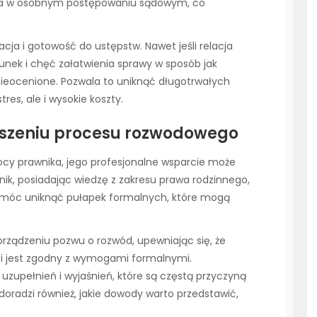
ęta w osobnym postępowaniu sądowym, co
ja i gotowość do ustępstw. Nawet jeśli relacja
unek i chęć załatwienia sprawy w sposób jak
 nieocenione. Pozwala to uniknąć długotrwałych
tres, ale i wysokie koszty.
eszeniu procesu rozwodowego
cy prawnika, jego profesjonalne wsparcie może
ik, posiadając wiedzę z zakresu prawa rodzinnego,
 pomóc uniknąć pułapek formalnych, które mogą
ządzeniu pozwu o rozwód, upewniając się, że
 i jest zgodny z wymogami formalnymi.
uzupełnień i wyjaśnień, które są częstą przyczyną
doradzi również, jakie dowody warto przedstawić,