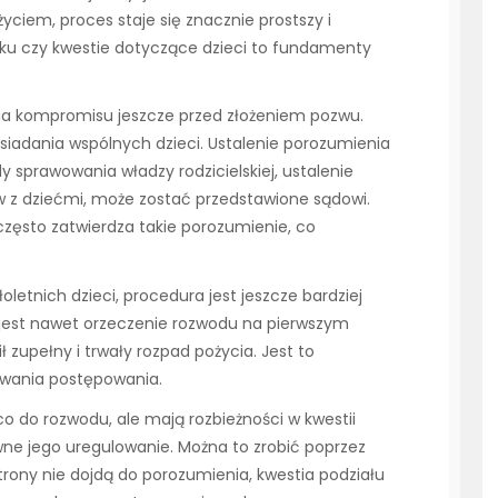
yciem, proces staje się znacznie prostszy i
ątku czy kwestie dotyczące dzieci to fundamenty
cia kompromisu jeszcze przed złożeniem pozwu.
osiadania wspólnych dzieci. Ustalenie porozumienia
y sprawowania władzy rodzicielskiej, ustalenie
z dziećmi, może zostać przedstawione sądowi.
często zatwierdza takie porozumienie, co
letnich dzieci, procedura jest jeszcze bardziej
jest nawet orzeczenie rozwodu na pierwszym
ił zupełny i trwały rozpad pożycia. Jest to
rwania postępowania.
co do rozwodu, ale mają rozbieżności w kwestii
ne jego uregulowanie. Można to zrobić poprzez
strony nie dojdą do porozumienia, kwestia podziału