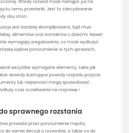
szczonej. Wtedy rozwód może nastąpić już na
nieją ku temu przesłanki. Jest to zdecydowanie
dy obu stron.
ytuacja jest bardziej skomplikowana. Sąd musi
skiej, alimentów oraz kontaktów z dziećmi. Nawet
stie wymagają uregulowania, co może wydłużyć
edstawią sądowi porozumienie w tych sprawach,
wierał wszystkie wymagane elementy, takie jak
także dowody ilustrujące powody rozpadu pożycia
 dokumenty lub niejasności mogą spowodować
wydłuży czas oczekiwania na rozprawę i
 do sprawnego rozstania
twa prowadzi przez porozumienie między
o do samej decyzji o rozwodzie, a także co do