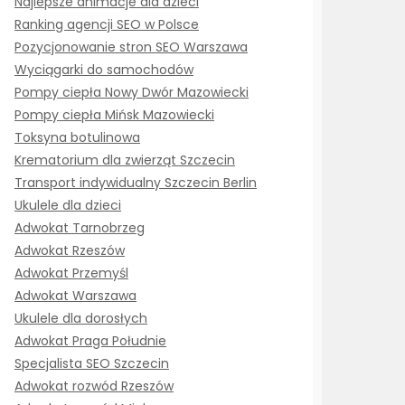
Najlepsze animacje dla dzieci
Ranking agencji SEO w Polsce
Pozycjonowanie stron SEO Warszawa
Wyciągarki do samochodów
Pompy ciepła Nowy Dwór Mazowiecki
Pompy ciepła Mińsk Mazowiecki
Toksyna botulinowa
Krematorium dla zwierząt Szczecin
Transport indywidualny Szczecin Berlin
Ukulele dla dzieci
Adwokat Tarnobrzeg
Adwokat Rzeszów
Adwokat Przemyśl
Adwokat Warszawa
Ukulele dla dorosłych
Adwokat Praga Południe
Specjalista SEO Szczecin
Adwokat rozwód Rzeszów