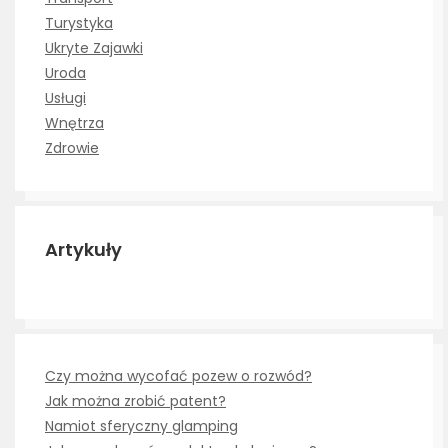
Turystyka
Ukryte Zajawki
Uroda
Usługi
Wnętrza
Zdrowie
Artykuły
Czy można wycofać pozew o rozwód?
Jak można zrobić patent?
Namiot sferyczny glamping