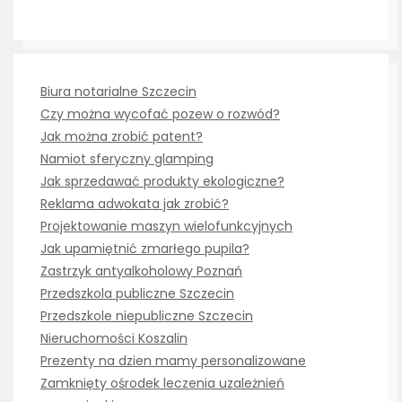
Biura notarialne Szczecin
Czy można wycofać pozew o rozwód?
Jak można zrobić patent?
Namiot sferyczny glamping
Jak sprzedawać produkty ekologiczne?
Reklama adwokata jak zrobić?
Projektowanie maszyn wielofunkcyjnych
Jak upamiętnić zmarłego pupila?
Zastrzyk antyalkoholowy Poznań
Przedszkola publiczne Szczecin
Przedszkole niepubliczne Szczecin
Nieruchomości Koszalin
Prezenty na dzien mamy personalizowane
Zamknięty ośrodek leczenia uzależnień