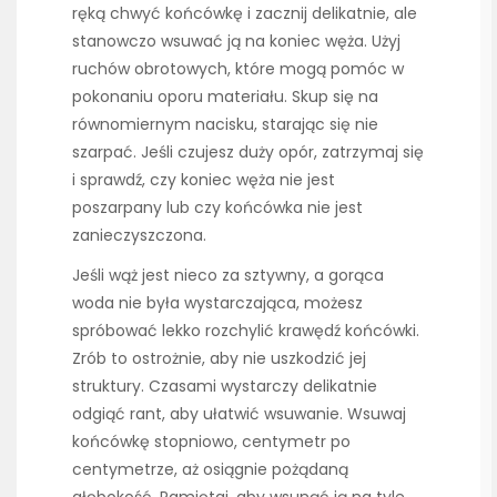
ręką chwyć końcówkę i zacznij delikatnie, ale
stanowczo wsuwać ją na koniec węża. Użyj
ruchów obrotowych, które mogą pomóc w
pokonaniu oporu materiału. Skup się na
równomiernym nacisku, starając się nie
szarpać. Jeśli czujesz duży opór, zatrzymaj się
i sprawdź, czy koniec węża nie jest
poszarpany lub czy końcówka nie jest
zanieczyszczona.
Jeśli wąż jest nieco za sztywny, a gorąca
woda nie była wystarczająca, możesz
spróbować lekko rozchylić krawędź końcówki.
Zrób to ostrożnie, aby nie uszkodzić jej
struktury. Czasami wystarczy delikatnie
odgiąć rant, aby ułatwić wsuwanie. Wsuwaj
końcówkę stopniowo, centymetr po
centymetrze, aż osiągnie pożądaną
głębokość. Pamiętaj, aby wsunąć ją na tyle