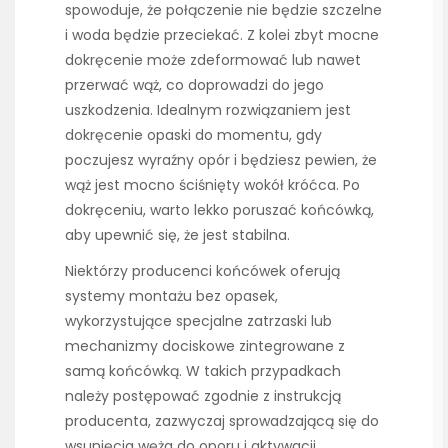
spowoduje, że połączenie nie będzie szczelne
i woda będzie przeciekać. Z kolei zbyt mocne
dokręcenie może zdeformować lub nawet
przerwać wąż, co doprowadzi do jego
uszkodzenia. Idealnym rozwiązaniem jest
dokręcenie opaski do momentu, gdy
poczujesz wyraźny opór i będziesz pewien, że
wąż jest mocno ściśnięty wokół króćca. Po
dokręceniu, warto lekko poruszać końcówką,
aby upewnić się, że jest stabilna.
Niektórzy producenci końcówek oferują
systemy montażu bez opasek,
wykorzystujące specjalne zatrzaski lub
mechanizmy dociskowe zintegrowane z
samą końcówką. W takich przypadkach
należy postępować zgodnie z instrukcją
producenta, zazwyczaj sprowadzającą się do
wsunięcia węża do oporu i aktywacji