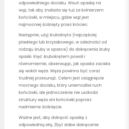
odpowiedniego docisku. Wsuń opaskę na
wąż, tak aby znalazła się tuż za kołnierzem
końcówki, w miejscu, gdzie wąż jest
najmocniej ściśnięty przez króciec.
Następnie, użyj śrubokręta (najczęściej
płaskiego lub krzyżakowego, w zależności od
rodzaju śruby w opasce) do dokręcenia śruby
opaski. Kręć śrubokrętem powoli i
równomiernie, obserwując, jak opaska zaciska
się wokół węża. Węża powinno być coraz
trudniej przesunąć. Celem jest osiągnięcie
mocnego docisku, który uniemożliwi ruch
końcówki, ale jednocześnie nie uszkodzi
struktury węża ani końcówki poprzez
nadmierne ściśnięcie.
Ważne jest, aby dokręcić opaskę z
odpowiednią siłą. Zbyt słabe dokręcenie