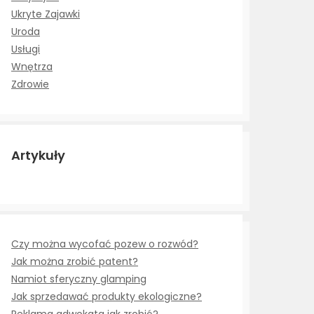
Ukryte Zajawki
Uroda
Usługi
Wnętrza
Zdrowie
Artykuły
Czy można wycofać pozew o rozwód?
Jak można zrobić patent?
Namiot sferyczny glamping
Jak sprzedawać produkty ekologiczne?