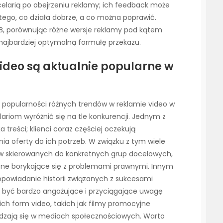
ncelarią po obejrzeniu reklamy; ich feedback może
ego, co działa dobrze, a co można poprawić.
, porównując różne wersje reklamy pod kątem
najbardziej optymalną formułę przekazu.
video są aktualnie popularne w
t popularności różnych trendów w reklamie video w
riom wyróżnić się na tle konkurencji. Jednym z
 treści; klienci coraz częściej oczekują
a oferty do ich potrzeb. W związku z tym wiele
mów skierowanych do konkretnych grup docelowych,
atne borykające się z problemami prawnymi. Innym
 opowiadanie historii związanych z sukcesami
 być bardzo angażujące i przyciągające uwagę
ch form video, takich jak filmy promocyjne
awdzają się w mediach społecznościowych. Warto