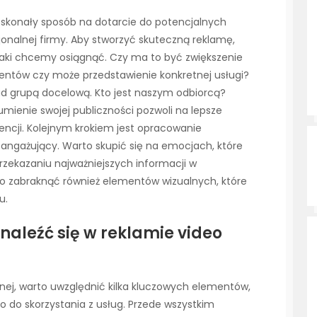
doskonały sposób na dotarcie do potencjalnych
onalnej firmy. Aby stworzyć skuteczną reklamę,
 jaki chcemy osiągnąć. Czy ma to być zwiększenie
entów czy może przedstawienie konkretnej usługi?
nad grupą docelową. Kto jest naszym odbiorcą?
umienie swojej publiczności pozwoli na lepsze
encji. Kolejnym krokiem jest opracowanie
i angażujący. Warto skupić się na emocjach, które
zekazaniu najważniejszych informacji w
no zabraknąć również elementów wizualnych, które
u.
naleźć się w reklamie video
wnej, warto uwzględnić kilka kluczowych elementów,
 do skorzystania z usług. Przede wszystkim