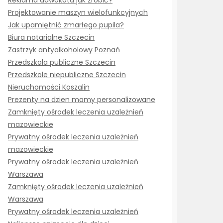
Reklama adwokata jak zrobić?
Projektowanie maszyn wielofunkcyjnych
Jak upamiętnić zmarłego pupila?
Biura notarialne Szczecin
Zastrzyk antyalkoholowy Poznań
Przedszkola publiczne Szczecin
Przedszkole niepubliczne Szczecin
Nieruchomości Koszalin
Prezenty na dzien mamy personalizowane
Zamknięty ośrodek leczenia uzależnień
mazowieckie
Prywatny ośrodek leczenia uzależnień
mazowieckie
Prywatny ośrodek leczenia uzależnień
Warszawa
Zamknięty ośrodek leczenia uzależnień
Warszawa
Prywatny ośrodek leczenia uzależnień