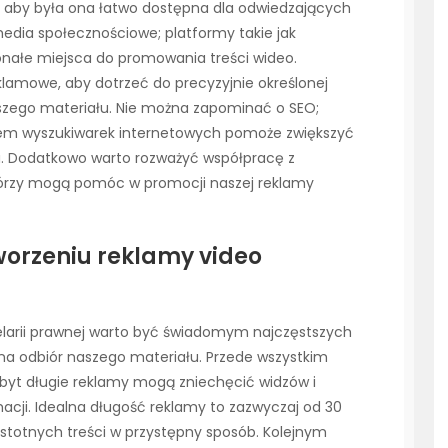
o, aby była ona łatwo dostępna dla odwiedzających
dia społecznościowe; platformy takie jak
onałe miejsca do promowania treści wideo.
amowe, aby dotrzeć do precyzyjnie określonej
aszego materiału. Nie można zapominać o SEO;
ątem wyszukiwarek internetowych pomoże zwiększyć
. Dodatkowo warto rozważyć współpracę z
tórzy mogą pomóc w promocji naszej reklamy
tworzeniu reklamy video
elarii prawnej warto być świadomym najczęstszych
a odbiór naszego materiału. Przede wszystkim
zbyt długie reklamy mogą zniechęcić widzów i
macji. Idealna długość reklamy to zazwyczaj od 30
istotnych treści w przystępny sposób. Kolejnym