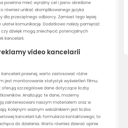
ma powinna mieć wyraźny cel i jasno określone
to również unikać skomplikowanego języka
 dla przeciętnego odbiorcy. Zamiast tego lepiej
óry ułatwi komunikację. Dodatkowo należy pamiętać
az czy dźwięk mogą zniechęcić potencjalnych
k kancelarii.
reklamy video kancelarii
 kancelarii prawnej, warto zastosować różne
m jest monitorowanie statystyk wyświetleń filmu;
k oferują szczegółowe dane dotyczące liczby
żytkowników. Analizując te dane, możemy
tają zainteresowani naszym materiałem oraz w
ją. Kolejnym ważnym wskaźnikiem jest liczba
rnetowej kancelarii lub formularza kontaktowego; to
chęca do działania. Warto również zbierać opinie