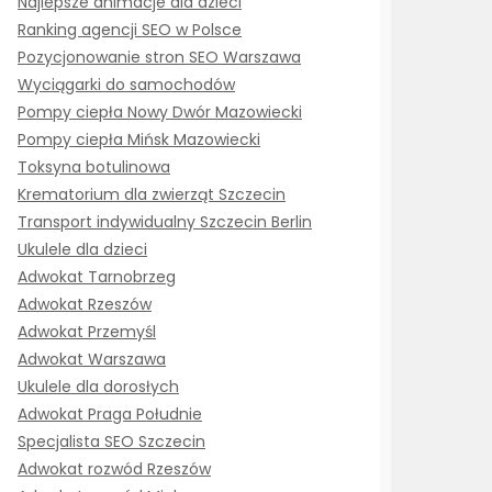
Najlepsze animacje dla dzieci
Ranking agencji SEO w Polsce
Pozycjonowanie stron SEO Warszawa
Wyciągarki do samochodów
Pompy ciepła Nowy Dwór Mazowiecki
Pompy ciepła Mińsk Mazowiecki
Toksyna botulinowa
Krematorium dla zwierząt Szczecin
Transport indywidualny Szczecin Berlin
Ukulele dla dzieci
Adwokat Tarnobrzeg
Adwokat Rzeszów
Adwokat Przemyśl
Adwokat Warszawa
Ukulele dla dorosłych
Adwokat Praga Południe
Specjalista SEO Szczecin
Adwokat rozwód Rzeszów