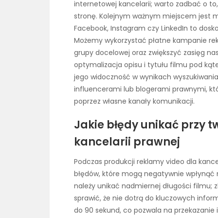
internetowej kancelarii; warto zadbać o t
stronę. Kolejnym ważnym miejscem jest me
Facebook, Instagram czy LinkedIn to dosk
Możemy wykorzystać płatne kampanie rekl
grupy docelowej oraz zwiększyć zasięg n
optymalizacja opisu i tytułu filmu pod k
jego widoczność w wynikach wyszukiwania
influencerami lub blogerami prawnymi, k
poprzez własne kanały komunikacji.
Jakie błędy unikać przy 
kancelarii prawnej
Podczas produkcji reklamy video dla kanc
błędów, które mogą negatywnie wpłynąć n
należy unikać nadmiernej długości filmu; 
sprawić, że nie dotrą do kluczowych infor
do 90 sekund, co pozwala na przekazanie 