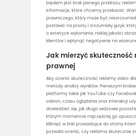
błędem jest brak jasnego przekazu; rekla
informacje, które chcemy przekazać. War
prawniczego, który może być niezrozumiały
postawić na prosty i zrozumiały język, kt
o estetyce wykonania; niskiej jakości obr
klientów i wpłynąć negatywnie na wizerune
Jak mierzyć skuteczność 
prawnej
Aby ocenić skuteczność reklamy video dla
metody analizy wyników. Pierwszym krokie
platformy takie jak YouTube czy Faceboo
odsłon, czasu oglądania oraz interakcji u
dowiedzieć się, jak długo widzowie pozos
którym momencie najczęściej go opuszcza
kliknięć w linki prowadzące do strony inte
pozwala ocenić, czy reklama skutecznie za