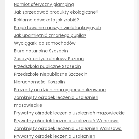
Namiot sferyczny glamping
Jak sprzedawać produkty ekologiczne?
Reklama adwokata jak zrobić?
Projektowanie maszyn wielofunkcyjnych
Jak upamiętnić zmarłego pupila?
Wyciągarki do samochodów
Biura notarialne Szczecin
Zastrzyk antyalkoholowy Poznań
Przedszkola publiczne Szczecin
Przedszkole niepubliczne Szczecin
Nieruchomości Koszalin
Prezenty na dzien mamy personalizowane
Zamknięty ośrodek leczenia uzależnień
mazowieckie
Prywatny ośrodek leczenia uzależnień mazowieckie
Prywatny ośrodek leczenia uzależnień Warszawa
Zamknięty ośrodek leczenia uzależnień Warszawa
Prywatny ośrodek leczenia uzależnień