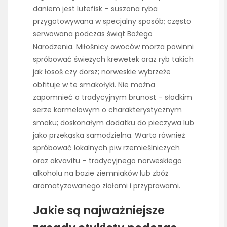
daniem jest lutefisk – suszona ryba
przygotowywana w specjalny sposób; często
serwowana podczas świąt Bożego
Narodzenia. Miłośnicy owoców morza powinni
spróbować świeżych krewetek oraz ryb takich
jak łosoś czy dorsz; norweskie wybrzeże
obfituje w te smakołyki. Nie można
zapomnieć o tradycyjnym brunost – słodkim
serze karmelowym o charakterystycznym
smaku; doskonałym dodatku do pieczywa lub
jako przekąska samodzielna. Warto również
spróbować lokalnych piw rzemieślniczych
oraz akvavitu – tradycyjnego norweskiego
alkoholu na bazie ziemniaków lub zbóż
aromatyzowanego ziołami i przyprawami.
Jakie są najważniejsze