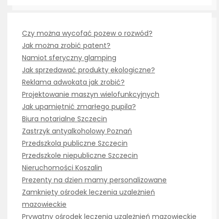
Czy można wycofać pozew o rozwód?
Jak można zrobić patent?
Namiot sferyczny glamping
Jak sprzedawać produkty ekologiczne?
Reklama adwokata jak zrobić?
Projektowanie maszyn wielofunkcyjnych
Jak upamiętnić zmarłego pupila?
Biura notarialne Szczecin
Zastrzyk antyalkoholowy Poznań
Przedszkola publiczne Szczecin
Przedszkole niepubliczne Szczecin
Nieruchomości Koszalin
Prezenty na dzien mamy personalizowane
Zamknięty ośrodek leczenia uzależnień
mazowieckie
Prywatny ośrodek leczenia uzależnień mazowieckie