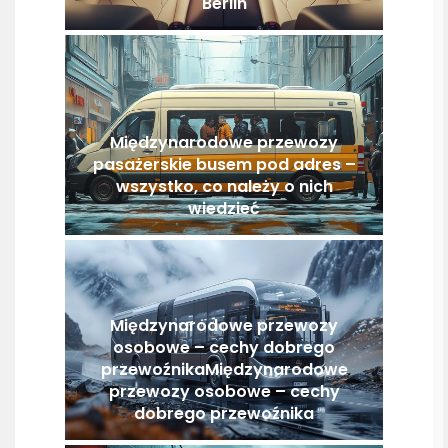
Berlin
Międzynarodowe przewozy
pasażerskie busem pod adres –
wszystko, co należy o nich
wiedzieć
Międzynarodowe przewozy
osobowe – cechy dobrego
przewoźnikaMiędzynarodowe
przewozy osobowe – cechy
dobrego przewoźnika