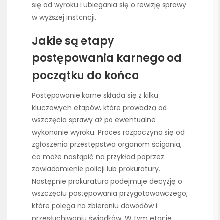
się od wyroku i ubiegania się o rewizję sprawy
w wyższej instancji.
Jakie są etapy
postępowania karnego od
początku do końca
Postępowanie karne składa się z kilku
kluczowych etapów, które prowadzą od
wszczęcia sprawy aż po ewentualne
wykonanie wyroku. Proces rozpoczyna się od
zgłoszenia przestępstwa organom ścigania,
co może nastąpić na przykład poprzez
zawiadomienie policji lub prokuratury.
Następnie prokuratura podejmuje decyzję o
wszczęciu postępowania przygotowawczego,
które polega na zbieraniu dowodów i
przesłuchiwaniu świadków. W tym etapie