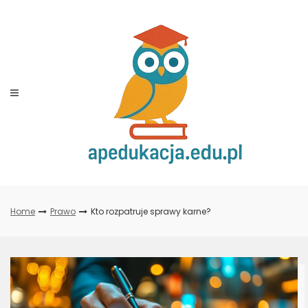
Skip
to
content
Home
Prawo
Kto rozpatruje sprawy karne?