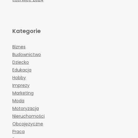
Kategorie
Biznes
Budownictwo
Dziecko
Edukacja
Hobby
Imprezy
Marketing
Moda
Motoryzacja
Nieruchomości
Obcojęzyczne
Praca