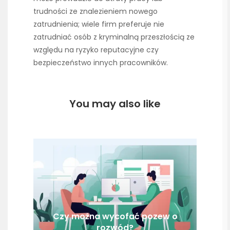
trudności ze znalezieniem nowego
zatrudnienia; wiele firm preferuje nie
zatrudniać osób z kryminalną przeszłością ze
względu na ryzyko reputacyjne czy
bezpieczeństwo innych pracowników.
You may also like
Czy można wycofać pozew o
rozwód?