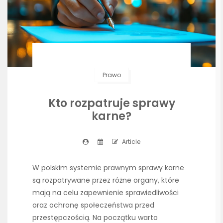
Prawo
Kto rozpatruje sprawy
karne?
Article
W polskim systemie prawnym sprawy karne
są rozpatrywane przez różne organy, które
mają na celu zapewnienie sprawiedliwości
oraz ochronę społeczeństwa przed
przestępczością. Na początku warto