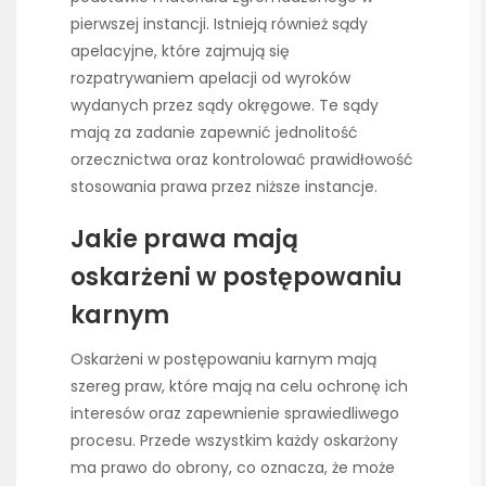
pierwszej instancji. Istnieją również sądy
apelacyjne, które zajmują się
rozpatrywaniem apelacji od wyroków
wydanych przez sądy okręgowe. Te sądy
mają za zadanie zapewnić jednolitość
orzecznictwa oraz kontrolować prawidłowość
stosowania prawa przez niższe instancje.
Jakie prawa mają
oskarżeni w postępowaniu
karnym
Oskarżeni w postępowaniu karnym mają
szereg praw, które mają na celu ochronę ich
interesów oraz zapewnienie sprawiedliwego
procesu. Przede wszystkim każdy oskarżony
ma prawo do obrony, co oznacza, że może