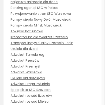
Najlepsze animacje dla dzieci
Ranking agencji SEO w Polsce
Pozycjonowanie stron SEO Warszawa
Pompy ciepła Nowy Dwór Mazowiecki
Pompy ciepła Mińsk Mazowiecki
Toksyna botulinowa
Krematorium dla zwierząt Szczecin
Transport indywidualny Szczecin Berlin
Ukulele dla dzieci
Adwokat Tarnobrzeg
Adwokat Rzeszów
Adwokat Przemyśl
Adwokat Warszawa
Ukulele dla dorosłych
Adwokat Praga Południe
Specjalista SEO Szczecin
Adwokat rozwód Rzeszów
Adwokat rozwód Mielec