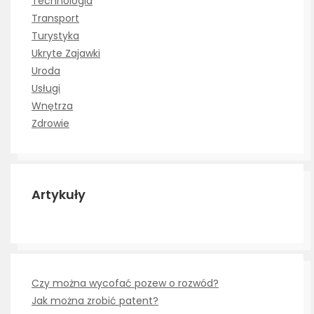
Technologia
Transport
Turystyka
Ukryte Zajawki
Uroda
Usługi
Wnętrza
Zdrowie
Artykuły
Czy można wycofać pozew o rozwód?
Jak można zrobić patent?