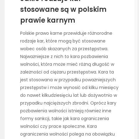
stosowane są w polskim
prawie karnym
Polskie prawo karne przewiduje różnorodne
rodzaje kar, które mogą być stosowane
wobec osób skazanych za przestępstwa.
Najważniejsze z nich to kara pozbawienia
wolności, która może mieć różną długość w
zależności od ciężaru przestępstwa. Kara ta
jest stosowana w przypadku poważniejszych
przestępstw i może wynosić od kilku miesięcy
do nawet kilkudziesięciu lat lub dożywotnio w
przypadku najcięższych zbrodni. Oprócz kary
pozbawienia wolności istnieją również inne
formy sankcji, takie jak kara ograniczenia
wolności czy prace społeczne. Kara
ograniczenia wolności polega na obowiązku