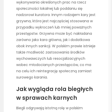
wykonywania określonych prac na rzecz
społeczności lokalnej lub poddaniu się
nadzorowi kuratora. Innym rodzajem kary jest
grzywna, która jest najczęściej stosowana w
przypadku wykroczeń lub mniej poważnych
przestępstw. Grzywna może być nakładana
zarówno jako kara główna, jak i dodatkowa
obok innych sankcji. W polskim prawie istnieje
także możliwość zastosowania środków
wychowawczych lub resocjalizacyjnych
wobec młodocianych przestępców, co ma
na celu ich reintegrację społeczną zamiast
surowego karania.
Jak wygląda rola biegłych
w sprawach karnych
Biegli odgrywają istotną rolę w polskim