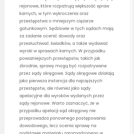
rejonowe, które rozpatrują większość spraw
karnych, w tym wykroczenia oraz
przestępstwa o mniejszym ciężarze
gatunkowym. Sędziowie w tych sądach mają
za zadanie ocenić dowody oraz
przesłuchiwać świadków, a także wydawać
wyroki w sprawach karnych. W przypadku
poważniejszych przestępstw, takich jak
zbrodnie, sprawy mogą być rozpatrywane
przez sądy okręgowe. Sądy okręgowe działają
jako pierwsza instancja dla najcięższych
przestępstw, ale również jako sądy
apelacyjne dla wyroków wydanych przez
sądy rejonowe. Warto zaznaczyć, że w
przypadku apelacji sąd okręgowy nie
przeprowadza ponownego postępowania
dowodowego, lecz ocenia sprawę na
podstawie materiału zgromadzonego w