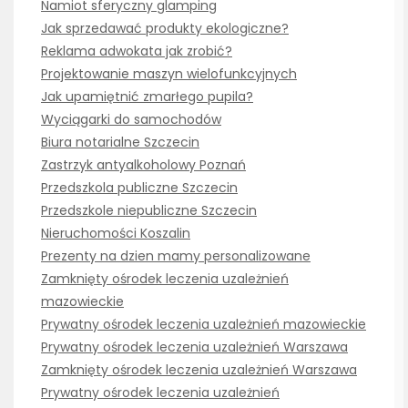
Namiot sferyczny glamping
Jak sprzedawać produkty ekologiczne?
Reklama adwokata jak zrobić?
Projektowanie maszyn wielofunkcyjnych
Jak upamiętnić zmarłego pupila?
Wyciągarki do samochodów
Biura notarialne Szczecin
Zastrzyk antyalkoholowy Poznań
Przedszkola publiczne Szczecin
Przedszkole niepubliczne Szczecin
Nieruchomości Koszalin
Prezenty na dzien mamy personalizowane
Zamknięty ośrodek leczenia uzależnień
mazowieckie
Prywatny ośrodek leczenia uzależnień mazowieckie
Prywatny ośrodek leczenia uzależnień Warszawa
Zamknięty ośrodek leczenia uzależnień Warszawa
Prywatny ośrodek leczenia uzależnień